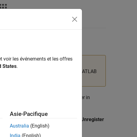
oduct
t voir les événements et les offres
d States
.
rver in
MATLAB Compiler™
and the
MATLAB
ent version of
MATLAB Web App Server
in
Asie-Pacifique
f
MATLAB Web App Server
by clicking
Unregister
Australia
(English)
India
(English)