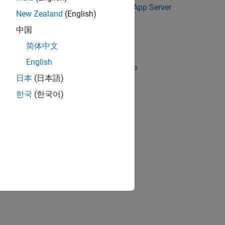
, see
Install or Uninstall MATLAB Web App Server
New Zealand
(English)
中国
Set Up MATLAB Web App Server
.
简体中文
English
ocess. For more information, see
Service
日本
(日本語)
한국
(한국어)
ion?