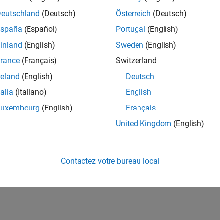
Deutschland
(Deutsch)
Österreich
(Deutsch)
España
(Español)
Portugal
(English)
inland
(English)
Sweden
(English)
rance
(Français)
Switzerland
reland
(English)
Deutsch
talia
(Italiano)
English
Luxembourg
(English)
Français
United Kingdom
(English)
Contactez votre bureau local