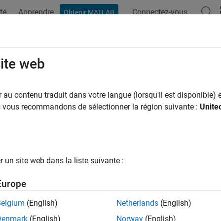
té
Apprendre
Connectez-vous
Obtenir MATLAB
ation
Examples
Functions
Apps
Videos
Answers
site web
au contenu traduit dans votre langue (lorsqu'il est disponible) e
How useful was this informat
us vous recommandons de sélectionner la région suivante :
Unite
un site web dans la liste suivante :
Europe
Belgium
(English)
Netherlands
(English)
Denmark
(English)
Norway
(English)