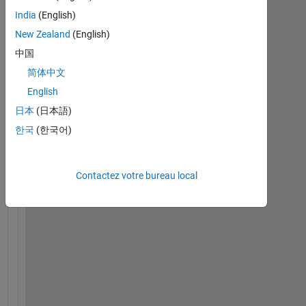
e
India
(English)
r
New Zealand
(English)
e 
a 
中国
w
简体中文
a
English
y 
f
日本
(日本語)
o
한국
(한국어)
r 
a 
u
Contactez votre bureau local
s
e
r 
t
o 
f
o
r
c