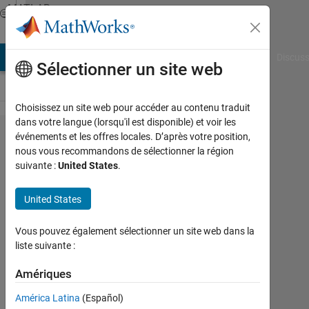
Passer au contenu
MATLAB
Answers
AB Answers
File Exchange
Cody
AI Chat Playground
Discuss
Sélectionner un site web
Choisissez un site web pour accéder au contenu traduit
dans votre langue (lorsqu'il est disponible) et voir les
Force
événements et les offres locales. D’après votre position,
nous vous recommandons de sélectionner la région
terminate
suivante :
United States
.
code
execution
United States
for
Vous pouvez également sélectionner un site web dans la
compiled
liste suivante :
code
Amériques
Peter
América Latina
(Español)