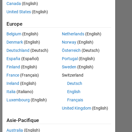
1
Canada
(English)
Nov
United States
(English)
2018
0
Europe
Réponses
Belgium
(English)
Netherlands
(English)
6 Vues
(30 jours)
Denmark
(English)
Norway
(English)
Deutschland
(Deutsch)
Österreich
(Deutsch)
España
(Español)
Portugal
(English)
Finland
(English)
Sweden
(English)
France
(Français)
Switzerland
Ireland
(English)
Deutsch
Italia
(Italiano)
English
Luxembourg
(English)
Français
United Kingdom
(English)
I
s 
Asie-Pacifique
t
h
Australia
(English)