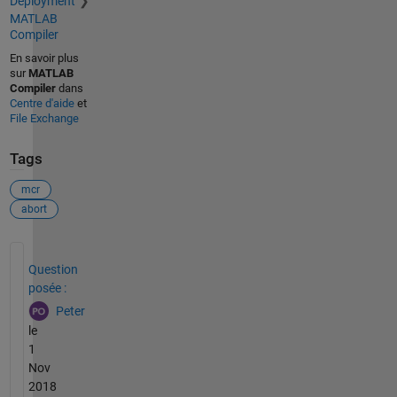
Deployment
MATLAB
Compiler
En savoir plus
sur
MATLAB
Compiler
dans
Centre d'aide
et
File Exchange
Tags
mcr
abort
Voir également
Question
posée :
Peter
le
1
Nov
2018