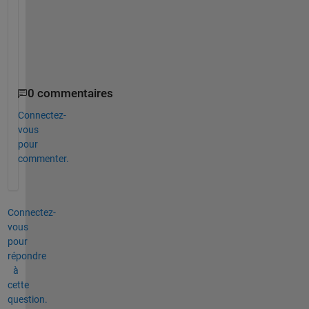
t
i
o
n
.
0 commentaires
Connectez-
vous
pour
commenter.
Connectez-
vous
pour
répondre
à
cette
question.