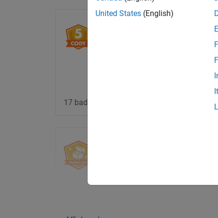
United States
(English)
Cody 5th Anniversary Finisher
Completed both Cody 5th
F
anniversary groups
F
I
I
17 badge détenteurs
MATLAB Central Treasure Hunt
Finisher
MATLAB Central Treasure Hunt
finisher badge