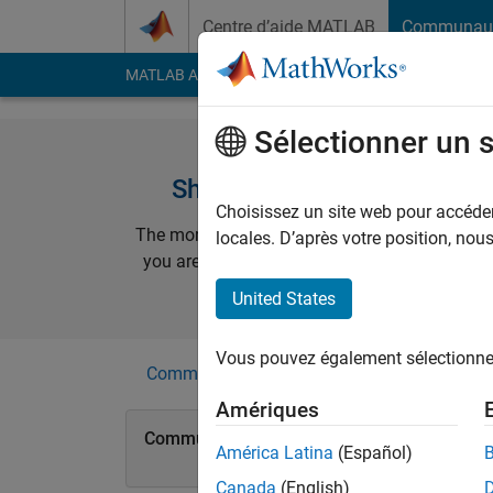
Passer au contenu
Centre d’aide MATLAB
Communau
MATLAB Answers
File Exchange
Cody
AI Cha
Sélectionner un 
Show Your Expertise, Earn
Choisissez un site web pour accéder 
The more badges you earn, the higher your lev
locales. D’après votre position, no
you are recognized in the community for your
United States
Vous pouvez également sélectionner 
Community
|
Answers
|
Cody
Amériques
Community Badges
América Latina
(Español)
Canada
(English)