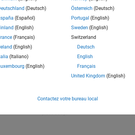
Deutschland
(Deutsch)
Österreich
(Deutsch)
Cody 5th Anniversary Author
España
(Español)
Portugal
(English)
Contributed problems to the Cody
inland
(English)
Sweden
(English)
5th anniversary groups
rance
(Français)
Switzerland
reland
(English)
Deutsch
talia
(Italiano)
English
12 badge détenteurs
Luxembourg
(English)
Français
United Kingdom
(English)
MATLAB Mini Hack 1st Place
MATLAB Central Community 20
Contactez votre bureau local
Year Anniversary Mini Hack 1st
place badge