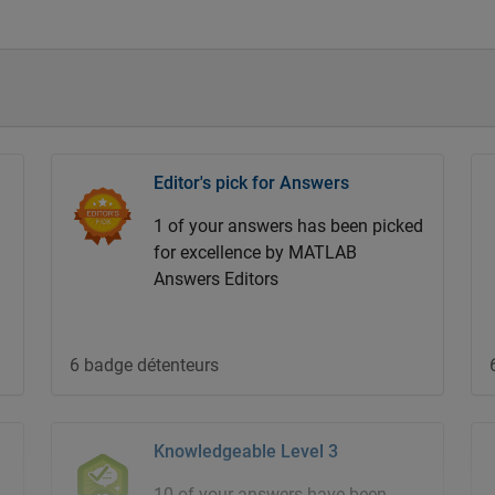
1 badge détenteur
MATLAB Mini Hack Participant
MATLAB Central Community 20
Year Anniversary Mini Hack
Editor's pick for Answers
participant badge
1 of your answers has been picked
for excellence by MATLAB
214 badge détenteurs
Answers Editors
MATLAB Mini Hack 2022 2nd
6 badge détenteurs
place
e
MATLAB Mini Hack 2022 2nd
place badge
Knowledgeable Level 3
10 of your answers have been