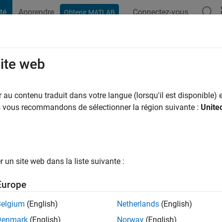
té
Apprendre
Connectez-vous
Obtenir MATLAB
t Playground
Discussions
Contests
Blogs
Post
More
site web
 Badges
au contenu traduit dans votre langue (lorsqu'il est disponible) e
el and the more
us vous recommandons de sélectionner la région suivante :
Unite
 contributions.
un site web dans la liste suivante :
|
ThingSpeak
|
File Exchange
Europe
Belgium
(English)
Netherlands
(English)
Denmark
(English)
Norway
(English)