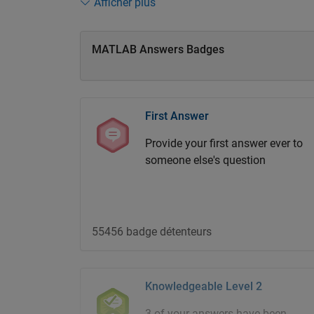
Afficher plus
2100 badge détenteurs
MATLAB Answers Badges
MATLAB Mini Hack 3rd Place
MATLAB Central Community 20
Year Anniversary Mini Hack 3rd
First Answer
place badge
Provide your first answer ever to
someone else's question
1 badge détenteur
MATLAB Mini Hack 2022 1st
55456 badge détenteurs
place
MATLAB Mini Hack 2022 1st plac
badge
Knowledgeable Level 2
3 of your answers have been