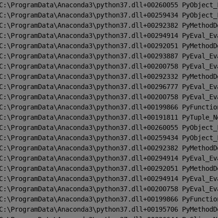
C:\ProgramData\Anaconda3\python37.dll+00260055 PyObject_
C:\ProgramData\Anaconda3\python37.dll+00259434 PyObject_
C:\ProgramData\Anaconda3\python37.dll+00292382 PyMethodD
C:\ProgramData\Anaconda3\python37.dll+00294914 PyEval_Ev
C:\ProgramData\Anaconda3\python37.dll+00292051 PyMethodD
C:\ProgramData\Anaconda3\python37.dll+00293887 PyEval_Ev
C:\ProgramData\Anaconda3\python37.dll+00200758 PyEval_Ev
C:\ProgramData\Anaconda3\python37.dll+00292332 PyMethodD
C:\ProgramData\Anaconda3\python37.dll+00296777 PyEval_Ev
C:\ProgramData\Anaconda3\python37.dll+00200758 PyEval_Ev
C:\ProgramData\Anaconda3\python37.dll+00199866 PyFunctio
C:\ProgramData\Anaconda3\python37.dll+00191811 PyTuple_N
C:\ProgramData\Anaconda3\python37.dll+00260055 PyObject_
C:\ProgramData\Anaconda3\python37.dll+00259434 PyObject_
C:\ProgramData\Anaconda3\python37.dll+00292382 PyMethodD
C:\ProgramData\Anaconda3\python37.dll+00294914 PyEval_Ev
C:\ProgramData\Anaconda3\python37.dll+00292051 PyMethodD
C:\ProgramData\Anaconda3\python37.dll+00294914 PyEval_Ev
C:\ProgramData\Anaconda3\python37.dll+00200758 PyEval_Ev
C:\ProgramData\Anaconda3\python37.dll+00199866 PyFunctio
C:\ProgramData\Anaconda3\python37.dll+00195706 PyMethodD