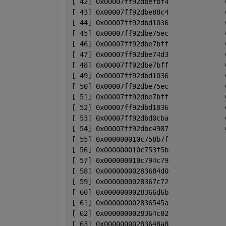
[ 42] 0x00007ff92dbefbf4              
[ 43] 0x00007ff92dbe88c4              
[ 44] 0x00007ff92dbd1036              
[ 45] 0x00007ff92dbe75ec              
[ 46] 0x00007ff92dbe7bff              
[ 47] 0x00007ff92dbe74d3              
[ 48] 0x00007ff92dbe7bff              
[ 49] 0x00007ff92dbd1036              
[ 50] 0x00007ff92dbe75ec              
[ 51] 0x00007ff92dbe7bff              
[ 52] 0x00007ff92dbd1036              
[ 53] 0x00007ff92dbd0cba              
[ 54] 0x00007ff92dbc4987              
[ 55] 0x000000010c758b7f              
[ 56] 0x000000010c753f5b              
[ 57] 0x000000010c794c79              
[ 58] 0x00000000283684d0              
[ 59] 0x0000000028367c72              
[ 60] 0x0000000028366d6b              
[ 61] 0x000000002836545a              
[ 62] 0x0000000028364c02              
[ 63] 0x00000000283648a8              