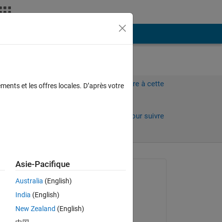
Plus
Connectez-vous pour répondre à cette
ments et les offres locales. D’après votre
question.
Partager
Connectez-vous pour suivre
l’activité
Asie-Pacifique
Question posée :
Australia
(English)
Fredrik P
India
(English)
le 20 Juin 2020
New Zealand
(English)
Réponse apportée :
Copy