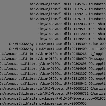
                bin\win64\libmwfl.dll+00045763 foundatio
                bin\win64\libmwfl.dll+00037512 foundatio
                bin\win64\libmwfl.dll+00059216 foundatio
                bin\win64\libmwfl.dll+00076191 foundatio
                    bin\win64\mcr.dll+01132036 mcr::shut
                    bin\win64\mcr.dll+01129591 mcr::shut
                    bin\win64\mcr.dll+01111200 mcr::shut
                    bin\win64\mcr.dll+01119543 mcr::shut
     C:\WINDOWS\System32\ucrtbase.dll+00445309 raise+000
     C:\WINDOWS\System32\ucrtbase.dll+00449409 abort+000
ata\Anaconda3\Library\bin\Qt5Core.dll+00158266 qt_loggin
ata\Anaconda3\Library\bin\Qt5Core.dll+00150979 QMessageL
Data\Anaconda3\Library\bin\Qt5Gui.dll+00302696 QGuiAppli
Data\Anaconda3\Library\bin\Qt5Gui.dll+00294908 QGuiAppli
Data\Anaconda3\Library\bin\Qt5Gui.dll+00293307 QGuiAppli
ata\Anaconda3\Library\bin\Qt5Core.dll+01812530 QCoreAppl
Data\Anaconda3\Library\bin\Qt5Gui.dll+00298941 QGuiAppli
a\Anaconda3\Library\bin\Qt5Widgets.dll+00083135 QApplica
a\Anaconda3\Library\bin\Qt5Widgets.dll+00066731 QApplica
a\Anaconda3\lib\site-packages\PyQt5\QtWidgets.pyd+001972
a\Anaconda3\lib\site-packages\sip.pyd+00005055