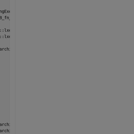
ngExecutionFrame::AutoPushingExecutionFrame+00000825
B_fn_impl::dispatch+00000045
::lxe::StartupLxeEngine+00025634
::lxe::StartupLxeEngine+00025238
archive::detail::oserializer<mwboost::archive::binaryTer
archive::detail::oserializer<mwboost::archive::binaryTer
archive::detail::oserializer<mwboost::archive::binaryTer