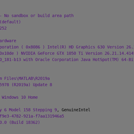
- No sandbox or build area path
(default)
252
ardware 
poration ( 0x8086 ) Intel(R) HD Graphics 630 Version 26.
0x10de ) NVIDIA GeForce GTX 1050 Ti Version 26.21.14.414
0_181-b13 with Oracle Corporation Java HotSpot(TM) 64-Bi
m Files\MATLAB\R2019a
5978 (R2019a) Update 8
 Windows 10 Home
y 6 Model 158 Stepping 9
, GenuineIntel
f9e3-4782-921a-f7aa131946a5
0.0 (Build 18362)