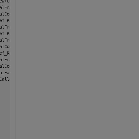
ew+00000436
alFrameDefault+00004468
alCodeWithName+00000422
ef_RawFastCallKeywords+00003276
alFrameDefault+00001199
ef_RawFastCallKeywords+00002995
alFrameDefault+00001199
alCodeWithName+00000422
ef_RawFastCallKeywords+00003276
alFrameDefault+00001199
alCodeWithName+00000422
n_FastCallDict+00000442
Call+00000211