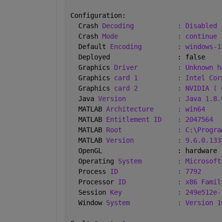
Configuration:
  Crash 
Decoding
: Disabled 
  Crash 
Mode
: continue 
  Default 
Encoding
: windows-1
  Deployed                 : false
  Graphics 
Driver
: Unknown h
  Graphics 
card 1
: Intel Cor
  Graphics 
card 2
: NVIDIA ( 
  Java 
Version
: Java 1.8.
  MATLAB 
Architecture
: win64
  MATLAB 
Entitlement ID
: 2047564
  MATLAB 
Root
: C:\Progra
  MATLAB 
Version
: 9.6.0.133
  OpenGL                   : hardware
  Operating 
System
: Microsoft
  Process 
ID
: 7792
  Processor 
ID
: x86 Famil
  Session 
Key
: 249e512e-
  Window 
System
: Version 1