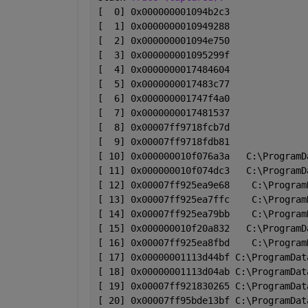
[  0] 0x000000001094b2c3              
[  1] 0x0000000010949288              
[  2] 0x000000001094e750              
[  3] 0x000000001095299f              
[  4] 0x0000000017484604              
[  5] 0x0000000017483c77              
[  6] 0x000000001747f4a0              
[  7] 0x0000000017481537              
[  8] 0x00007ff9718fcb7d              
[  9] 0x00007ff9718fdb81              
[ 10] 0x000000010f076a3a   C:\ProgramD
[ 11] 0x000000010f074dc3   C:\ProgramD
[ 12] 0x00007ff925ea9e68    C:\Program
[ 13] 0x00007ff925ea7ffc    C:\Program
[ 14] 0x00007ff925ea79bb    C:\Program
[ 15] 0x000000010f20a832   C:\ProgramD
[ 16] 0x00007ff925ea8fbd    C:\Program
[ 17] 0x00000001113d44bf C:\ProgramDat
[ 18] 0x00000001113d04ab C:\ProgramDat
[ 19] 0x00007ff921830265 C:\ProgramDat
[ 20] 0x00007ff95bde13bf C:\ProgramDat