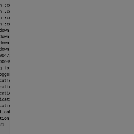
n::core::diag::thread_context::unspecified_bool+00000051
n::core::diag::stacktrace_base::capture+00000024
n::core::diag::symbols::getSymbolAddress+00012656
n::core::diag::is_terminate_message_enabled+00000607
down::startWatchdog+00037076
down::startWatchdog+00034631
down::startWatchdog+00016240
down::startWatchdog+00024583
00477
00049
g_to_console+00000378
ogger::fatal+00000147
cationPrivate::init+00003816
cationPrivate::createPlatformIntegration+00001564
cationPrivate::createEventDispatcher+00000027
icationPrivate::init+00001138
cationPrivate::init+00000061
tionPrivate::init+00000015
tion::QApplication+00000091
21