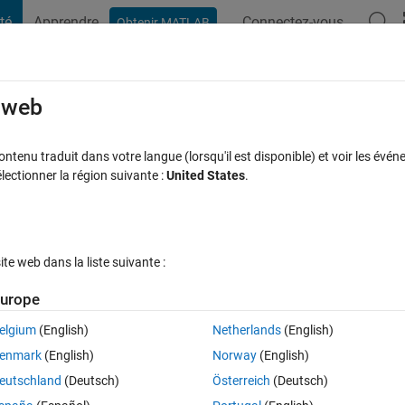
té
Apprendre
Connectez-vous
Obtenir MATLAB
t Playground
Discussions
Compétitions
Blogs
Publication
rcourir
FAQ MATLAB
Plus
e web
atplot​lib.pyplot​.plot()
tenu traduit dans votre langue (lorsqu'il est disponible) et voir les événe
ctionner la région suivante :
United States
.
Mise à jour 26 Août 2020
15 Vues (30 jours)
e web dans la liste suivante :
urope
elgium
(English)
Netherlands
(English)
0 votes
Ouvrir dans MATLAB Online
enmark
(English)
Norway
(English)
can't make even this simple example
eutschland
(Deutsch)
Österreich
(Deutsch)
Theme