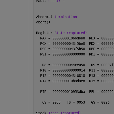
Fault 
Count: 1
Abnormal 
termination:
abort()
Register 
State (captured):
  RAX = 0000000010bbdbb8  RBX = 000000
  RCX = 00000000043f5be0  RDX = 000000
  RSP = 00000000043f5b50  RBP = 000000
  RSI = 0000000000000000  RDI = 000000
   R8 = 00000000044ce050   R9 = 00007f
  R10 = 0000000000000014  R11 = 000000
  R12 = 00000000043f6818  R13 = 000000
  R14 = 0000000010badae8  R15 = 000000
  RIP = 0000000010953dba  EFL = 000002
   CS = 0033   FS = 0053   GS = 002b
Stack 
Trace (captured):