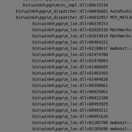
          bin\win64\pgo\mcos_impl.dll+00615534
       bin\win64\pgo\m_dispatcher.dll+00036681 AutoPushi
       bin\win64\pgo\m_dispatcher.dll+00032957 Mfh_MATLA
              bin\win64\pgo\m_lxe.dll+00378153
              bin\win64\pgo\m_lxe.dll+02020310 MathWorks
              bin\win64\pgo\m_lxe.dll+02019914 MathWorks
              bin\win64\pgo\m_lxe.dll+00404321
              bin\win64\pgo\m_lxe.dll+02188617 mwboost::
              bin\win64\pgo\m_lxe.dll+01474780
              bin\win64\pgo\m_lxe.dll+01478083
              bin\win64\pgo\m_lxe.dll+01486605
              bin\win64\pgo\m_lxe.dll+01483503
              bin\win64\pgo\m_lxe.dll+01484828
              bin\win64\pgo\m_lxe.dll+00398061
              bin\win64\pgo\m_lxe.dll+00425061
              bin\win64\pgo\m_lxe.dll+00422108
              bin\win64\pgo\m_lxe.dll+00993929
              bin\win64\pgo\m_lxe.dll+00991511
              bin\win64\pgo\m_lxe.dll+00991626
              bin\win64\pgo\m_lxe.dll+02185780 mwboost::
              bin\win64\pgo\m_lxe.dll+02185698 mwboost::