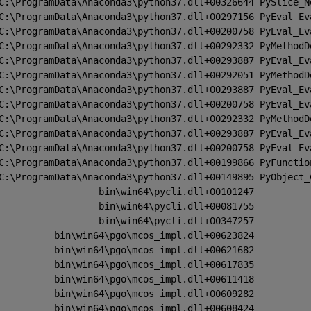
C:\ProgramData\Anaconda3\python37.dll+00326644 PySlice_N
C:\ProgramData\Anaconda3\python37.dll+00297156 PyEval_Ev
C:\ProgramData\Anaconda3\python37.dll+00200758 PyEval_Ev
C:\ProgramData\Anaconda3\python37.dll+00292332 PyMethodD
C:\ProgramData\Anaconda3\python37.dll+00293887 PyEval_Ev
C:\ProgramData\Anaconda3\python37.dll+00292051 PyMethodD
C:\ProgramData\Anaconda3\python37.dll+00293887 PyEval_Ev
C:\ProgramData\Anaconda3\python37.dll+00200758 PyEval_Ev
C:\ProgramData\Anaconda3\python37.dll+00292332 PyMethodD
C:\ProgramData\Anaconda3\python37.dll+00293887 PyEval_Ev
C:\ProgramData\Anaconda3\python37.dll+00200758 PyEval_Ev
C:\ProgramData\Anaconda3\python37.dll+00199866 PyFunctio
C:\ProgramData\Anaconda3\python37.dll+00149895 PyObject_
                  bin\win64\pycli.dll+00101247
                  bin\win64\pycli.dll+00081755
                  bin\win64\pycli.dll+00347257
          bin\win64\pgo\mcos_impl.dll+00623824
          bin\win64\pgo\mcos_impl.dll+00621682
          bin\win64\pgo\mcos_impl.dll+00617835
          bin\win64\pgo\mcos_impl.dll+00611418
          bin\win64\pgo\mcos_impl.dll+00609282
          bin\win64\pgo\mcos_impl.dll+00608424