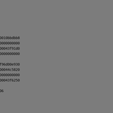
0010bbdbb8
0000000000
00043f91d0
0000000000
f96d00e930
00044c5820
0000000000
00043f6250
06