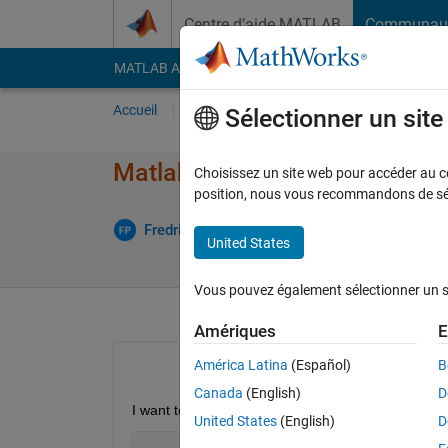
Passer au contenu
Centre d’aide MATLAB
Communau
MATLAB Answers
File Exchange
Cody
AI Cha
Accueil
Poser une question
Répondre
Pa
Sélectionner un sit
Matlab crashes when using py.m
Choisissez un site web pour accéder au con
position, nous vous recommandons de séle
Fredrik P
20 Juin 2020
1 Réponse
United States
Vous pouvez également sélectionner un sit
Amériques
E
América Latina
(Español)
B
Canada
(English)
D
I want to use Python's matplotlib in Matlab but I 
United States
(English)
D