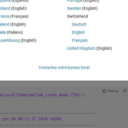
spaña
(Español)
Portugal
(English)
inland
(English)
Sweden
(English)
om.rand(int32(25));
rance
(Français)
Switzerland
reland
(English)
Deutsch
owing dialog:
talia
(Italiano)
English
uxembourg
(English)
Français
United Kingdom
(English)
ading this message. (Admittedly, I haven't tried reinstalling Matlab but I
atlab closes with this dialog:
Contactez votre bureau local
naconda Python 3.7.6 and have started Matlab from the Anaconda prom
Theme
a\Local\Temp\matlab_crash_dump.7792-1:
------------------------------------------
 jun 20 08:11:37 2020 +0200
------------------------------------------