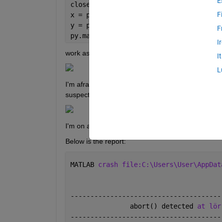
E
close; clear; clc;
F
x = py.numpy.arange(25);
y = py.numpy.square(x) + py.numpy.rand
F
py.matplotlib.pyplot.plot(x, y);
I
work as Matlab crashes after showing with the foll
I
L
I'm afraid that I don't know how to proceed after re
suspect that won't help.) After pressing OK, then M
I'm on a Windows 10 machine and using 64-bit A
Below is the report:
MATLAB 
crash file:C:\Users\User\AppDat
--------------------------------------
               abort() detected 
at lör
--------------------------------------