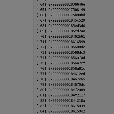
[ 64] 0x000000002836646e              
[ 65] 0x00000000175b8f49              
[ 66] 0x00000000175b80bd              
[ 67] 0x000000001845c529              
[ 68] 0x00000000185ed3d6              
[ 69] 0x00000000185ed24a              
[ 70] 0x0000000018462b61              
[ 71] 0x0000000018616549              
[ 72] 0x00000000185680dc              
[ 73] 0x0000000018568dc3              
[ 74] 0x000000001856af0d              
[ 75] 0x000000001856a2ef              
[ 76] 0x000000001856a81c              
[ 77] 0x00000000184612ed              
[ 78] 0x0000000018467c65              
[ 79] 0x00000000184670dc              
[ 80] 0x00000000184f2a89              
[ 81] 0x00000000184f2117              
[ 82] 0x00000000184f218a              
[ 83] 0x0000000018615a34              
[ 84] 0x00000000186159e2              