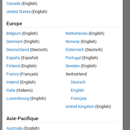
Canada
(English)
United States
(English)
If the
Europe
input is
a
Belgium
(English)
Netherlands
(English)
negative
Denmark
(English)
Norway
(English)
number,
generate
Deutschland
(Deutsch)
Österreich
(Deutsch)
an
España
(Español)
Portugal
(English)
error.
Finland
(English)
Sweden
(English)
Otherwise,
return
France
(Français)
Switzerland
the
Ireland
(English)
Deutsch
number.
Italia
(Italiano)
English
Luxembourg
(English)
Français
United Kingdom
(English)
Solve
Asie-Pacifique
Australia
(English)