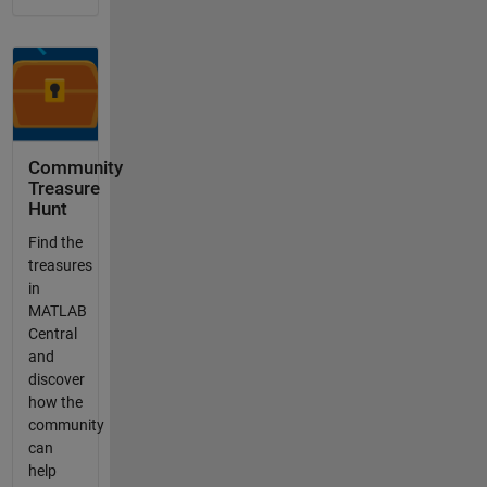
Community
Treasure
Hunt
Find the
treasures
in
MATLAB
Central
and
discover
how the
community
can
help