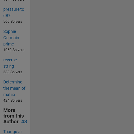
pressure to
dB?
500 Solvers
Sophie
Germain
prime
1069 Solvers
reverse
string
388 Solvers
Determine
the mean of
matrix
424 Solvers
More
from this
Author
43
Triangular