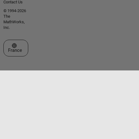
Contact Us
© 1994-2026
The
MathWorks,
Inc.
Sélectionner un site web
France