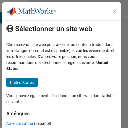
Passer au contenu
Cody
MATLAB Answers
File Exchange
Cody
AI Chat Playground
Di
Sélectionner un site web
Choisissez un site web pour accéder au contenu traduit dans
Problem
votre langue (lorsqu'il est disponible) et voir les événements et
les offres locales. D’après votre position, nous vous
2670.
recommandons de sélectionner la région suivante :
United
Error
States
.
handling
United States
Matthew
Vous pouvez également sélectionner un site web dans la liste
Eicholtz
suivante :
62
solvers
Amériques
1 likes
América Latina
(Español)