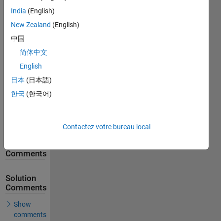
Solution
India
(English)
Stats
New Zealand
(English)
中国
184
Solutions
简体中文
62
English
Solvers
日本
(日本語)
Last
한국
(한국어)
Solution
submitted
on May
28, 2026
Contactez votre bureau local
Problem
Comments
Solution
Comments
Show
comments