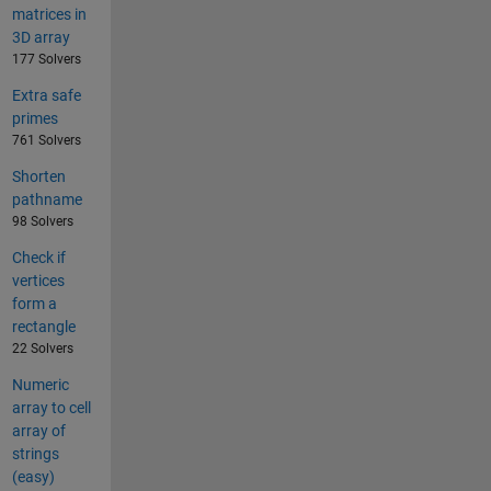
matrices in
3D array
177 Solvers
Extra safe
primes
761 Solvers
Shorten
pathname
98 Solvers
Check if
vertices
form a
rectangle
22 Solvers
Numeric
array to cell
array of
strings
(easy)