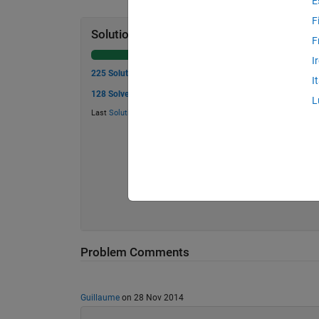
E
F
Solution Stats
F
I
225 Solutions
I
128 Solvers
L
Last
Solution
submitted on Feb 18, 2026
Problem Comments
Guillaume
on 28 Nov 2014