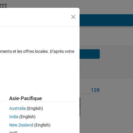
ments et les offres locales. D’après votre
Solve
Solve Later
Problem Recent Solvers
128
Asie-Pacifique
Australia
(English)
India
(English)
Solve
New Zealand
(English)