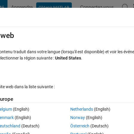
té
Apprendre
Connectez-vous
Obtenir MATLAB
t Playground
Discussions
Contests
Blogs
Post
More
s
More
Help
e web
x is symmetric
tenu traduit dans votre langue (lorsqu'il est disponible) et voir les événe
ctionner la région suivante :
United States
.
e web dans la liste suivante :
urope
atrix is symmetric and 0 otherwise.
elgium
(English)
Netherlands
(English)
enmark
(English)
Norway
(English)
eutschland
(Deutsch)
Österreich
(Deutsch)