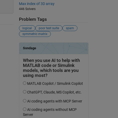
Max index of 3D array
446 Solvers
Problem Tags
logical
poor test suite
spam
symmetric matrix