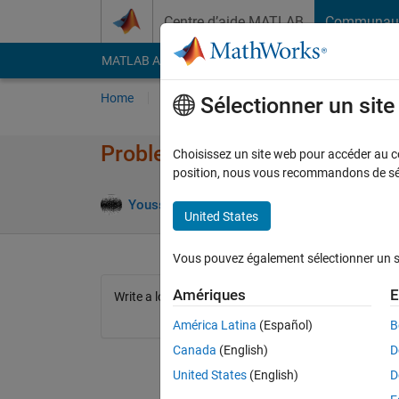
Passer au contenu
Centre d’aide MATLAB
Communau
MATLAB Answers
File Exchange
Cody
AI Cha
Home
Problem Groups
Problems
Player
Sélectionner un sit
Problem 2693. Test if a matri
Choisissez un site web pour accéder au con
position, nous vous recommandons de séle
1 likes
Youssef Khmou
128 solvers
United States
Vous pouvez également sélectionner un sit
Amériques
E
Write a logical function that returns 1 if the input m
América Latina
(Español)
B
Canada
(English)
D
United States
(English)
D