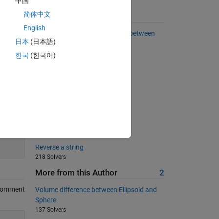
中国
简体中文
Suggested Problems
English
Calculate the area of a triangle between
日本
(日本語)
three points
3542 Solvers
한국
(한국어)
"mirror" matrix
699 Solvers
Is this triangle right-angled?
6792 Solvers
y equals x divided by 2
200
551 Solvers
Reverse a string
218 Solvers
More from this Author
2
Comment
Volume difference between Ellipsoid and
Sphere
137 Solvers