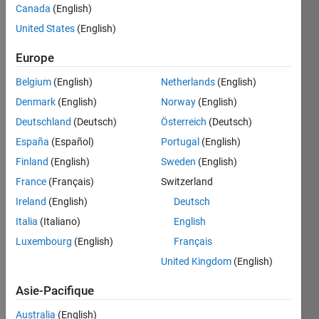
Canada
(English)
United States
(English)
Given 
Europe
a 
string 
Belgium
(English)
Netherlands
(English)
s1, 
Denmark
(English)
Norway
(English)
find if 
a 
Deutschland
(Deutsch)
Österreich
(Deutsch)
rotated 
España
(Español)
Portugal
(English)
version 
Finland
(English)
Sweden
(English)
of s1 
is 
France
(Français)
Switzerland
present 
Ireland
(English)
Deutsch
in a 
Italia
(Italiano)
English
second 
string 
Luxembourg
(English)
Français
s2.
United Kingdom
(English)
For 
Asie-Pacifique
example, 
rotated 
Australia
(English)