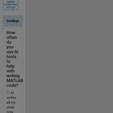
regexp
strings