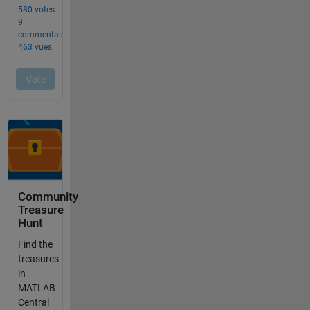
Community
Treasure
Hunt
Find the
treasures
in
MATLAB
Central