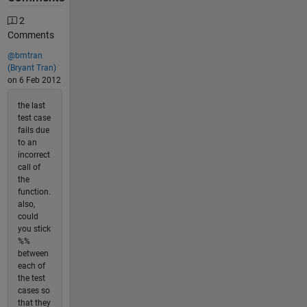
2
Comments
@bmtran
(Bryant Tran)
on 6 Feb 2012
the last
test case
fails due
to an
incorrect
call of
the
function.
also,
could
you stick
%%
between
each of
the test
cases so
that they