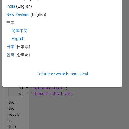
version 
India
(English)
of 
some 
New Zealand
(English)
strings 
中国
are:
简体中文
"matlabcentral" 
English
=> 
"atlabcentralm" 
日本
(日本語)
=> .. 
한국
(한국어)
=> 
"centralmatlab" 
etc.
Contactez votre bureau local
So, if
    s1 = 
'matlabcentral'
;
    s2 = 
'thecentralmatlab'
;
then 
the 
result 
is 
true.