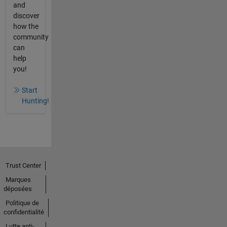
and
discover
how the
community
can
help
you!
Start
Hunting!
Trust Center
Marques
déposées
Politique de
confidentialité
Lutte anti-