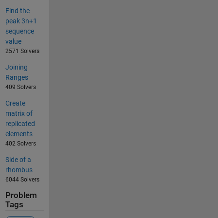
Find the
peak 3n+1
sequence
value
2571 Solvers
Joining
Ranges
409 Solvers
Create
matrix of
replicated
elements
402 Solvers
Side of a
rhombus
6044 Solvers
Problem
Tags