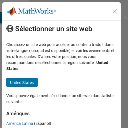
Passer au contenu
Cody
MATLAB Answers
File Exchange
Cody
AI Chat Playground
Di
Sélectionner un site web
Choisissez un site web pour accéder au contenu traduit dans
Problem
votre langue (lorsqu'il est disponible) et voir les événements et
les offres locales. D’après votre position, nous vous
269. Find
recommandons de sélectionner la région suivante :
United
Rotated
States
.
Substring
United States
Roy
Vous pouvez également sélectionner un site web dans la liste
Mathew
suivante :
245
solvers
Amériques
3 likes
América Latina
(Español)