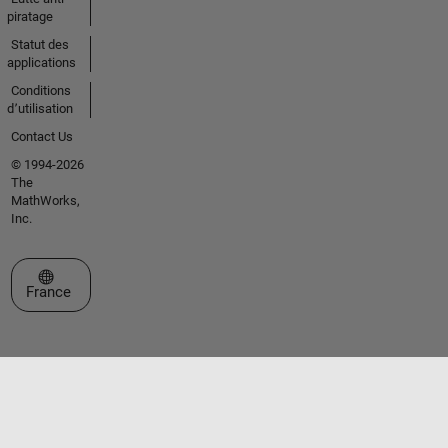
piratage
Statut des
applications
Conditions
d՚utilisation
Contact Us
© 1994-2026
The
MathWorks,
Inc.
Sélectionner un site web
France