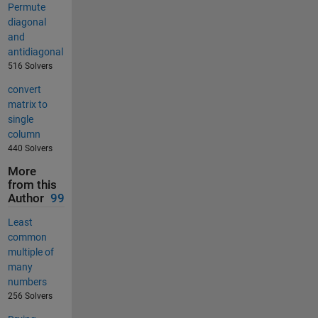
Permute
diagonal
and
antidiagonal
516 Solvers
convert
matrix to
single
column
440 Solvers
More
from this
Author
99
Least
common
multiple of
many
numbers
256 Solvers