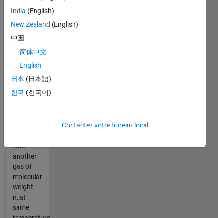
at some
India
(English)
rate x,
when
New Zealand
(English)
filled
中国
with a
简体中文
gas of
molecular
English
weight
日本
(日本語)
m, give
한국
(한국어)
the
leaking
rate y,
Contactez votre bureau local
when
filled
with
another
gas of
molecular
weight
n, at
same
temperature