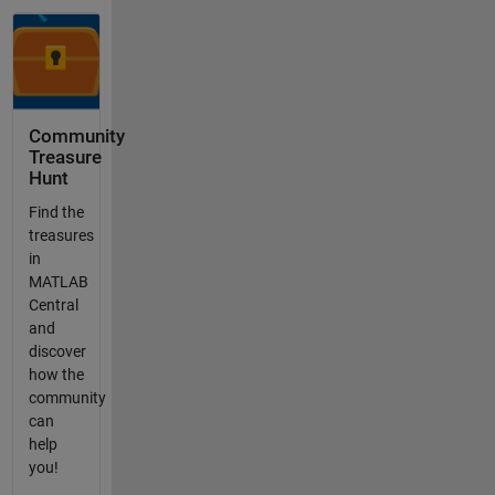
Community
Treasure
Hunt
Find the
treasures
in
MATLAB
Central
and
discover
how the
community
can
help
you!