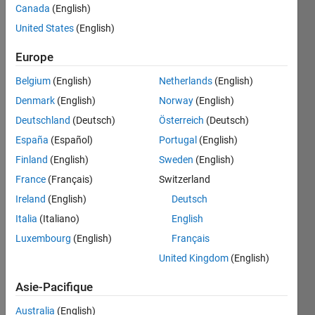
Canada
(English)
Graham's
United States
(English)
law
states
Europe
that the
Belgium
(English)
Netherlands
(English)
rate of
effusion
Denmark
(English)
Norway
(English)
of a gas
Deutschland
(Deutsch)
Österreich
(Deutsch)
is
España
(Español)
Portugal
(English)
inversely
proportional
Finland
(English)
Sweden
(English)
to the
France
(Français)
Switzerland
square
Ireland
(English)
Deutsch
root of
its
Italia
(Italiano)
English
molecular
Luxembourg
(English)
Français
weight.
United Kingdom
(English)
A
balloon
Asie-Pacifique
was
leaking
Australia
(English)