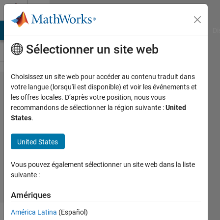
Passer au contenu
Cody
MATLAB Answers
File Exchange
Cody
AI Chat Playground
Di
Sélectionner un site web
Choisissez un site web pour accéder au contenu traduit dans
Problem
votre langue (lorsqu'il est disponible) et voir les événements et
les offres locales. D’après votre position, nous vous
382.
recommandons de sélectionner la région suivante :
United
Leaking?
States
.
United States
AMITAVA
BISWAS
Vous pouvez également sélectionner un site web dans la liste
89
suivante :
solvers
1 likes
Amériques
América Latina
(Español)