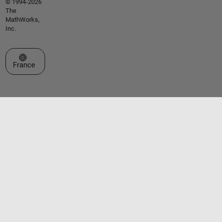
© 1994-2026
The
MathWorks,
Inc.
Sélectionner un site web
France