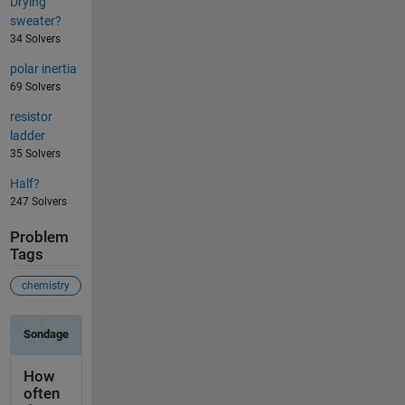
Drying
sweater?
34 Solvers
polar inertia
69 Solvers
resistor
ladder
35 Solvers
Half?
247 Solvers
Problem
Tags
chemistry