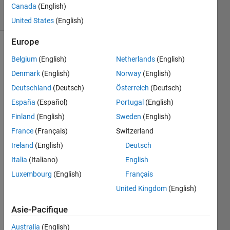
solvers
Canada
(English)
0 likes
United States
(English)
Europe
Belgium
(English)
Netherlands
(English)
P,N,R
Denmark
(English)
Norway
(English)
stands
Deutschland
(Deutsch)
Österreich
(Deutsch)
for
Principle
España
(Español)
Portugal
(English)
amount,
Finland
(English)
Sweden
(English)
No. of
France
(Français)
Switzerland
years
and
Ireland
(English)
Deutsch
rate of
Italia
(Italiano)
English
intrest
Luxembourg
(English)
Français
resp.
Calculate
United Kingdom
(English)
intrest I
Asie-Pacifique
Australia
(English)