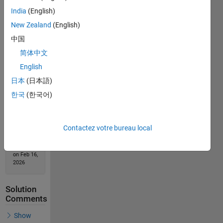
Solve
India
(English)
New Zealand
(English)
中国
Solution
简体中文
Stats
English
日本
(日本語)
128
Solutions
한국
(한국어)
83
Solvers
Contactez votre bureau local
Last
Solution
submitted
on Feb 16,
2026
Solution
Comments
Show