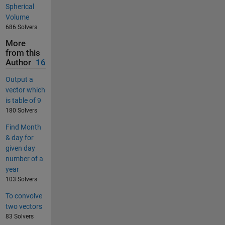
Spherical
Volume
686 Solvers
More
from this
Author
16
Output a
vector which
is table of 9
180 Solvers
Find Month
& day for
given day
number of a
year
103 Solvers
To convolve
two vectors
83 Solvers