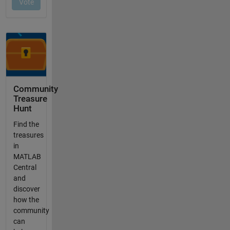
Community
Treasure
Hunt
Find the
treasures
in
MATLAB
Central
and
discover
how the
community
can