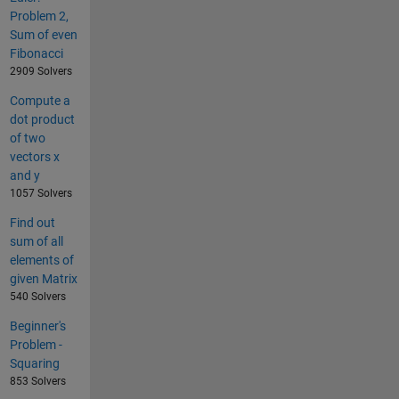
Problem 2,
Sum of even
Fibonacci
2909 Solvers
Compute a
dot product
of two
vectors x
and y
1057 Solvers
Find out
sum of all
elements of
given Matrix
540 Solvers
Beginner's
Problem -
Squaring
853 Solvers