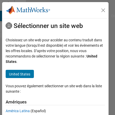
Passer au contenu
Cody
MATLAB Answers
File Exchange
Cody
AI Chat Playground
Di
Sélectionner un site web
Choisissez un site web pour accéder au contenu traduit dans
Problem
votre langue (lorsqu'il est disponible) et voir les événements et
les offres locales. D’après votre position, nous vous
42516.
recommandons de sélectionner la région suivante :
United
Calculate
States
.
Simple
United States
Intrest
for given
Vous pouvez également sélectionner un site web dans la liste
data
suivante :
Amériques
Azhar
América Latina
(Español)
83