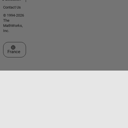
Contact Us
© 1994-2026
The
MathWorks,
Inc.
Sélectionner un site web
France