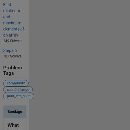
Find
minimum
and
maximum
elements of
an array
149 Solvers
Step up
107 Solvers
Problem
Tags
community
cup challange
poor_test_suite