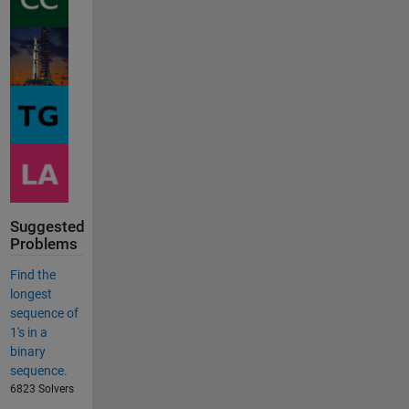
Suggested
Problems
Find the
longest
sequence of
1's in a
binary
sequence.
6823 Solvers