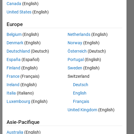
Canada
(English)
given 
United States
(English)
a 
matrix, 
Europe
x, 
Belgium
(English)
Netherlands
(English)
output 
the 
Denmark
(English)
Norway
(English)
number 
Deutschland
(Deutsch)
Österreich
(Deutsch)
of 
España
(Español)
Portugal
(English)
rows 
and 
Finland
(English)
Sweden
(English)
columns 
France
(Français)
Switzerland
of x
Ireland
(English)
Deutsch
Italia
(Italiano)
English
Solve
Luxembourg
(English)
Français
United Kingdom
(English)
Asie-Pacifique
Solution
Stats
Australia
(English)