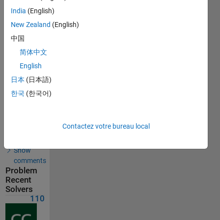
India
(English)
139
New Zealand
(English)
Solutions
中国
110
简体中文
Solvers
English
Last
Solution
日本
(日本語)
submitted
on May
한국
(한국어)
30, 2026
Solution
Contactez votre bureau local
Comments
Show
comments
Problem
Recent
Solvers
110