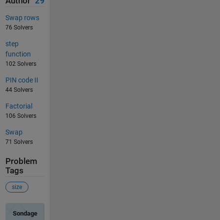
Author
29
Swap rows
76 Solvers
step
function
102 Solvers
PIN code II
44 Solvers
Factorial
106 Solvers
Swap
71 Solvers
Problem
Tags
size