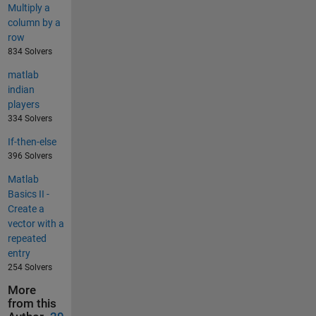
Multiply a
column by a
row
834 Solvers
matlab
indian
players
334 Solvers
If-then-else
396 Solvers
Matlab
Basics II -
Create a
vector with a
repeated
entry
254 Solvers
More
from this