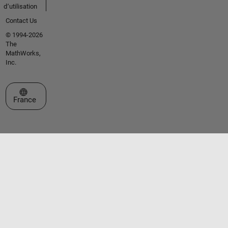
d՚utilisation
Contact Us
© 1994-2026
The
MathWorks,
Inc.
Sélectionner un site web
France