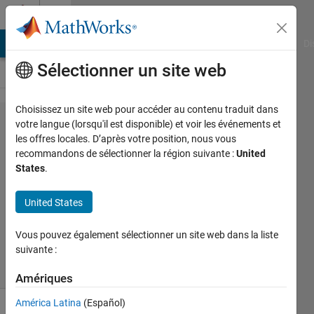
Passer au contenu
Cody
MATLAB Answers
File Exchange
Cody
AI Chat Playground
Di
Sélectionner un site web
Choisissez un site web pour accéder au contenu traduit dans
Problem
votre langue (lorsqu'il est disponible) et voir les événements et
les offres locales. D’après votre position, nous vous
46933.
recommandons de sélectionner la région suivante :
United
size
States
.
United States
Payam
Morsali
Vous pouvez également sélectionner un site web dans la liste
110
suivante :
solvers
0 likes
Amériques
América Latina
(Español)