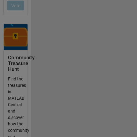
Community
Treasure
Hunt
Find the
treasures
in
MATLAB
Central
and
discover
how the
community
can