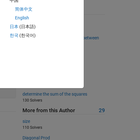
中国
简体中文
Suggested Problems
English
Binary numbers
日本
(日本語)
4868 Solvers
한국
(한국어)
Calculate the area of a triangle between
three points
3542 Solvers
03 - Matrix Variables 4
644 Solvers
Matrix to column conversion
374 Solvers
determine the sum of the squares
130 Solvers
More from this Author
29
size
110 Solvers
Diagonal Prod