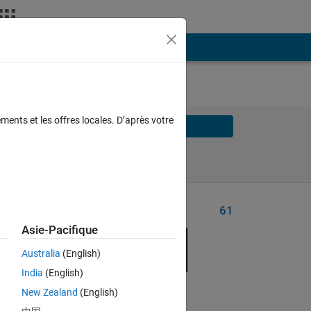
ments et les offres locales. D’après votre
Solve
Solve Later
Problem Recent Solvers
61
Asie-Pacifique
Australia
(English)
India
(English)
Solve
New Zealand
(English)