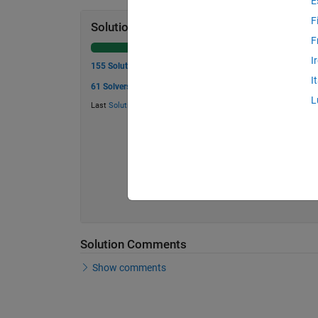
E
F
Solution Stats
F
I
155 Solutions
I
61 Solvers
L
Last
Solution
submitted on May 30, 2026
Solution Comments
Show comments