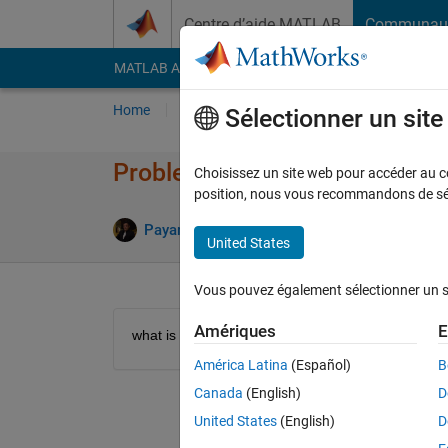
Passer au contenu
Centre d’aide MATLAB
Communau
MATLAB Answers
File Exchange
Cody
AI Cha
Home
Problem Groups
Problems
Player
Sélectionner un sit
Problem 47139. delta x
Choisissez un site web pour accéder au con
position, nous vous recommandons de séle
0 likes
Payam Morsali
61 solvers
United States
Vous pouvez également sélectionner un sit
Amériques
E
what is the traveld distance for a vehicle with accele
América Latina
(Español)
B
Canada
(English)
D
United States
(English)
D