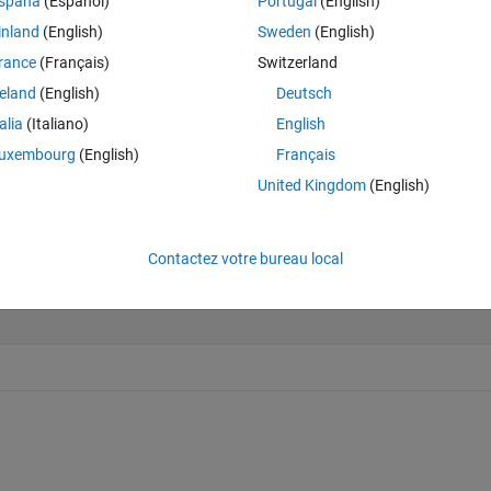
spaña
(Español)
Portugal
(English)
inland
(English)
Sweden
(English)
rance
(Français)
Switzerland
Last 200 Solutions
reland
(English)
Deutsch
60
talia
(Italiano)
English
50
uxembourg
(English)
Français
40
United Kingdom
(English)
30
20
10
Contactez votre bureau local
0
0
20
40
60
80
100
120
140