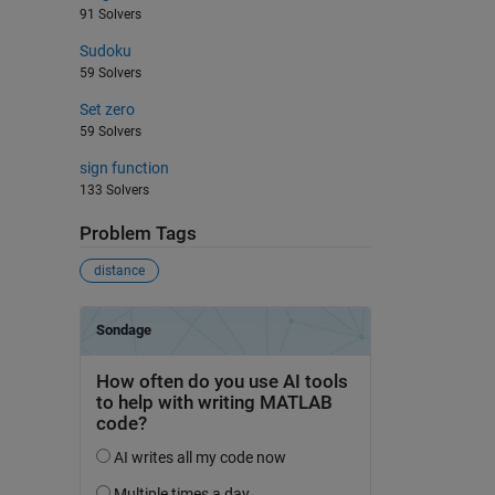
91 Solvers
Sudoku
59 Solvers
Set zero
59 Solvers
sign function
133 Solvers
Problem Tags
distance