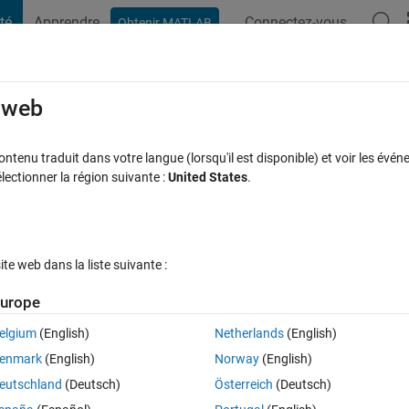
té
Apprendre
Connectez-vous
Obtenir MATLAB
t Playground
Discussions
Contests
Blogs
Post
More
s
More
Help
e web
tenu traduit dans votre langue (lorsqu'il est disponible) et voir les événe
ctionner la région suivante :
United States
.
e web dans la liste suivante :
urope
ration of a, and initial speed of v, in the time interval of t.
elgium
(English)
Netherlands
(English)
enmark
(English)
Norway
(English)
eutschland
(Deutsch)
Österreich
(Deutsch)