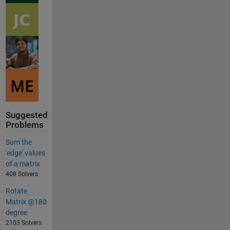
Suggested
Problems
Sum the
'edge' values
of a matrix
408 Solvers
Rotate
Matrix @180
degree
2103 Solvers