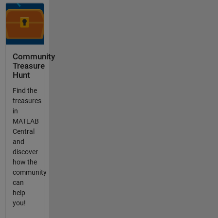
Community
Treasure
Hunt
Find the
treasures
in
MATLAB
Central
and
discover
how the
community
can
help
you!