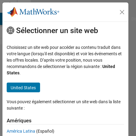
Passer au contenu
Cody
MATLAB Answers
File Exchange
Cody
AI Chat Playground
Di
Sélectionner un site web
Choisissez un site web pour accéder au contenu traduit dans
Problem
votre langue (lorsqu'il est disponible) et voir les événements et
les offres locales. D’après votre position, nous vous
47370.
recommandons de sélectionner la région suivante :
United
Find
States
.
Logic
United States
25
Vous pouvez également sélectionner un site web dans la liste
Dev
suivante :
Gupta
239
Amériques
solvers
América Latina
(Español)
1 likes