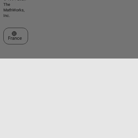
The
MathWorks,
Inc.
Sélectionner un site web
France