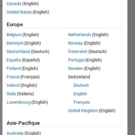
Canada
(English)
United States
(English)
Europe
Guess 
Belgium
(English)
Netherlands
(English)
the 
logic!
Denmark
(English)
Norway
(English)
logic(1) 
Deutschland
(Deutsch)
Österreich
(Deutsch)
= 1
España
(Español)
Portugal
(English)
logic(11) 
Finland
(English)
Sweden
(English)
= 2
France
(Français)
Switzerland
logic(15) 
Ireland
(English)
Deutsch
= 6
Italia
(Italiano)
English
logic(22) 
Luxembourg
(English)
Français
= 4
United Kingdom
(English)
Make 
a 
Asie-Pacifique
function 
logic(x) 
Australia
(English)