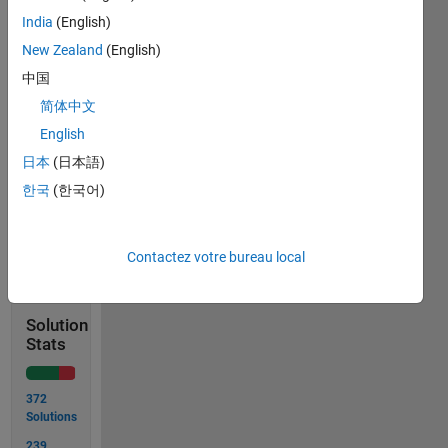
which 
India
(English)
will 
return 
New Zealand
(English)
value 
中国
according 
简体中文
to 
logic 
English
in 
日本
(日本語)
problem
한국
(한국어)
Solve
Contactez votre bureau local
Solution
Stats
372
Solutions
239