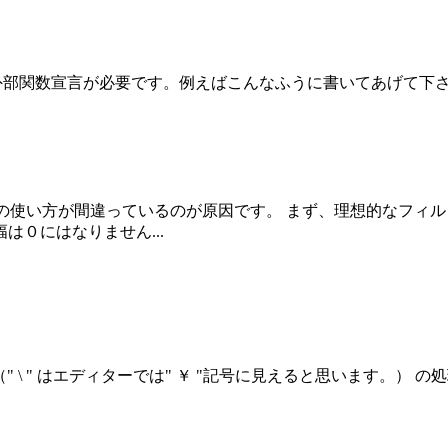
数宣言が必要です。例えばこんなふうに書いてあげて下さい。 coder.extr
ィルタの使い方が間違っているのが原因です。 まず、理想的なフ
０にはなりません...
Vd; （" \ " はエディターでは" ￥ "記号に見えると思います。