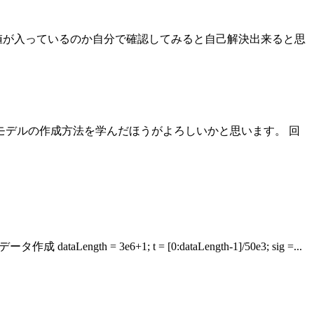
数にどんな値が入っているのか自分で確認してみると自己解決出来ると思
mscapeモデルの作成方法を学んだほうがよろしいかと思います。 回
e6+1; t = [0:dataLength-1]/50e3; sig =...