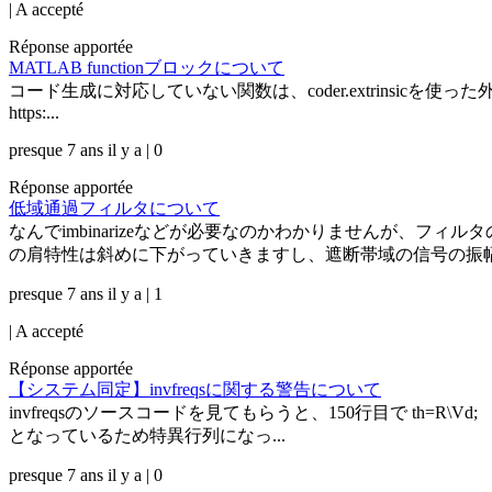
|
A accepté
Réponse apportée
MATLAB functionブロックについて
コード生成に対応していない関数は、coder.extrinsicを使った外部関
https:...
presque 7 ans il y a | 0
Réponse apportée
低域通過フィルタについて
なんでimbinarizeなどが必要なのかわかりませんが、フ
の肩特性は斜めに下がっていきますし、遮断帯域の信号の振幅は
presque 7 ans il y a | 1
|
A accepté
Réponse apportée
【システム同定】invfreqsに関する警告について
invfreqsのソースコードを見てもらうと、150行目で th=R\
となっているため特異行列になっ...
presque 7 ans il y a | 0