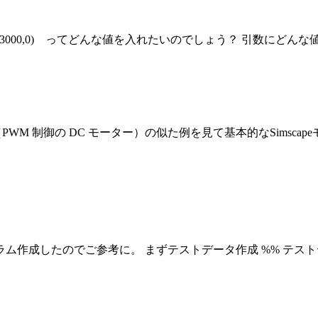
1,0,n+3000,0) ってどんな値を入れたいのでしょう？ 引
のあたり（PWM 制御の DC モーター）の似た例を見て基本的なSi
考に。 まずテストデータ作成 %% テストデータ作成 dataLength = 3