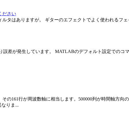
ください
ィルタはありますが。 ギターのエフェクトでよく使われるフェ
3896...となり、打切り誤差が発生しています。 MATLABのデフォ
が、その161行が周波数軸に相当します。500000列が時間軸方
りま...