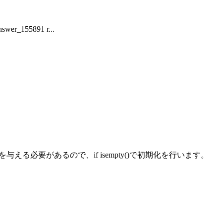
er_155891 r...
期値を与える必要があるので、if isempty()で初期化を行います。