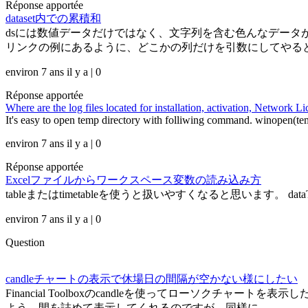
Réponse apportée
dataset内での累積和
dsには数値データだけではなく、文字列を含む色んなデータが入
リンクの例にあるように、どこかの列だけを引数にしてやると結
environ 7 ans il y a | 0
Réponse apportée
Where are the log files located for installation, activation, Network 
It's easy to open temp directory with folliwing command. winopen(te
environ 7 ans il y a | 0
Réponse apportée
Excelファイルからワークスペース変数の読み込み方
tableまたはtimetableを使うと扱いやすくなると思います。 dataTable = readta
environ 7 ans il y a | 0
Question
candleチャートの表示で休場日の間隔が空かない様にしたい
Financial Toolboxのcandleを使ってローソクチャ
よう、間を詰めて表示してくれるのですが、同様に...