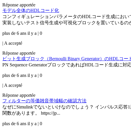
Réponse apportée
モデル全体のHDLコード化
コンフィギュレーションパラメータのHDLコード生成におい
実装しないテスト信号生成や可視化ブロックを置いているのが
plus de 6 ans il y a | 0
|
A accepté
Réponse apportée
ビット生成ブロック（Bernoulli Binary Generator）のHDLコ
PN Sequence GeneratorブロックであればHDLコード生成に対応しています
plus de 6 ans il y a | 0
|
A accepté
Réponse apportée
フィルターの等価雑音帯域幅の確認方法
なぜにSimulinkでないといけなのでしょう？ インパルス応答1周期
関数があります。 https://jp...
plus de 6 ans il y a | 0