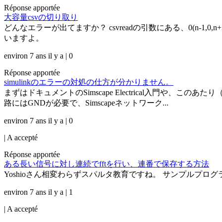
Réponse apportée
大容量csvの切り取り
どんなエラーが出てますか？ csvreadの引数にある、0(n-
いますよ。
environ 7 ans il y a | 0
Réponse apportée
simulinkのエラーの対処の仕方が分かりません。
まずはドキュメントのSimscape Electrical入門や、こ
路にはGNDが必要で、Simscapeネットワーク...
environ 7 ans il y a | 0
|
A accepté
Réponse apportée
ある長い信号に対し連続でfftを行い、連番で保存する方法
Yoshioさん相変わらずスパルタ教育ですね。 サンプルプログラム作成したのでご参
environ 7 ans il y a | 1
|
A accepté