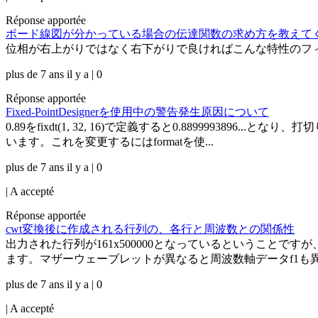
Réponse apportée
ボード線図が分かっている場合の伝達関数の求め方を教えて
位相が右上がりではなく右下がりで良ければこんな特性のフ
plus de 7 ans il y a | 0
Réponse apportée
Fixed-PointDesignerを使用中の警告発生原因について
0.89をfixdt(1, 32, 16)で定義すると0.889999
います。これを変更するにはformatを使...
plus de 7 ans il y a | 0
|
A accepté
Réponse apportée
cwt変換後に作成される行列の、各行と周波数との関係性
出力された行列が161x500000となっているということです
ます。マザーウェーブレットが異なると周波数軸データf1も異な
plus de 7 ans il y a | 0
|
A accepté