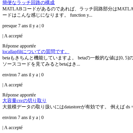
簡便なラッチ回路の構成
MATLABコードがあるのであれば、ラッチ回路部分はMATLAB 
ードはこんな感じになります。 function y...
presque 7 ans il y a | 0
|
A accepté
Réponse apportée
locallapfiltについての質問です。
betaもきちんと機能していますよ。 betaの一般的な値は[0, 5
ソースコードを見てみるとbetaはき...
environ 7 ans il y a | 0
|
A accepté
Réponse apportée
大容量csvの切り取り
大規模データの取り扱いにはdatastoreが有効です。 例えば ds = datasto
environ 7 ans il y a | 0
|
A accepté