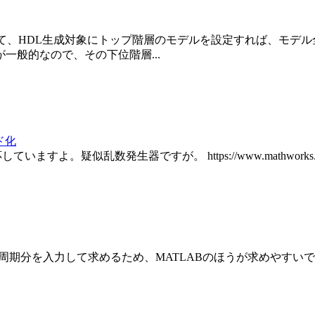
て、HDL生成対象にトップ階層のモデルを設定すれば、モデル全
一般的なので、その下位階層...
ード化
よ。疑似乱数発生器ですが。 https://www.mathworks.com/help/co
分を入力して求めるため、MATLABのほうが求めやすいです。 Commu