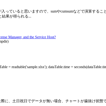
っていると思いますので、sumやcumsumなどで演算すること
果が得られる...
License Manager, and the Service Host?
mpdir)
ble('sample.xlsx'); dataTable.time = seconds(dataTable
ートを表示した際に、土日祝日でデータが無い場合、チャートが歯抜け状態で