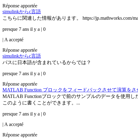
Réponse apportée
simulinkからc言語
こちらに関連した情報があります。 https://jp.mathworks.com/matlabcentral
presque 7 ans il y a | 0
|
A accepté
Réponse apportée
simulinkからc言語
パスに日本語が含まれているからでは？
presque 7 ans il y a | 0
Réponse apportée
MATLAB Function ブロックをフィードバックさせて演算を
MATLAB Functionブロックで前のサンプルのデータを使用したい
このように書くことができます。...
presque 7 ans il y a | 0
|
A accepté
Réponse apportée