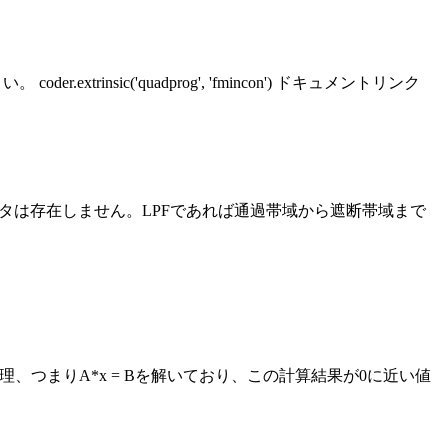
insic('quadprog', 'fmincon') ドキュメントリンク
ィルタは存在しません。LPFであれば通過帯域から遮断帯域まで
） の処理、つまりA*x = Bを解いており、この計算結果が0に近い値