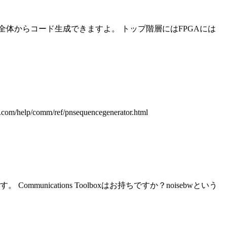
体からコード生成できますよ。 トップ階層にはFPGAには
mm/ref/pnsequencegenerator.html
nications Toolboxはお持ちですか？noisebwという