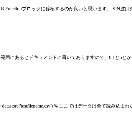
Functionブロックに移植するのが良いと思います。 SIN波は外
]の範囲にあるとドキュメントに書いてありますので、0.1と5とかで比較し
re('testfilename.csv') % ここではデータは全て読み込まれない ds.R