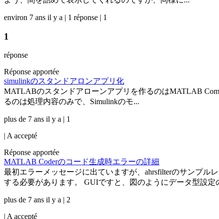
environ 7 ans il y a | 1 réponse | 1
1
réponse
Réponse apportée
simulinkのスタンドアロンアプリ化
MATLABのスタンドアローンアプリを作るのはMATLAB Comp
るのは処理内容のみで、Simulinkのモ...
plus de 7 ans il y a | 1
|
A accepté
Réponse apportée
MATLAB Coderのコード生成時エラーの詳細
最初エラーメッセージに出ていますが、ahrsfilterのサ
する必要があります。 GUIですと、図のようにデータ型設定の一
plus de 7 ans il y a | 2
|
A accepté