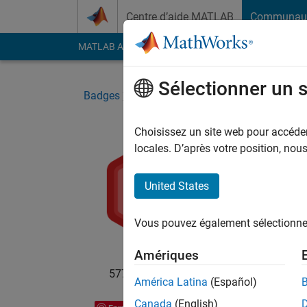
Passer au contenu
Centre d’aide MATLAB
Communau
MATLAB Answers
File Exchange
Cody
AI Cha
Sélectionner un 
Badges
File Exchange
Personal Best Down
Choisissez un site web pour accéder 
locales. D’après votre position, no
Per
Your 
United States
mont
Vous pouvez également sélectionner 
Amériques
5778 badge détenteurs
América Latina
(Español)
Canada
(English)