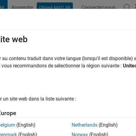
té
Apprendre
Connectez-vous
Obtenir MATLAB
t Playground
Discussions
Contests
Blogs
Post
More
site web
loads Level 1
au contenu traduit dans votre langue (lorsqu'il est disponible) e
us vous recommandons de sélectionner la région suivante :
Unite
sonal Best Downloads Level 1
submissions were downloaded 10 or more times in a
h
un site web dans la liste suivante :
Europe
Belgium
(English)
Netherlands
(English)
Denmark
(English)
Norway
(English)