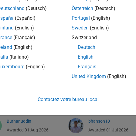
Deutschland
(Deutsch)
Österreich
(Deutsch)
España
(Español)
Portugal
(English)
inland
(English)
Sweden
(English)
rance
(Français)
Switzerland
reland
(English)
Deutsch
talia
(Italiano)
English
Luxembourg
(English)
Français
Armin Sepp
勇
United Kingdom
(English)
Awarded 01 Aug 2026
Awarded 01 Jul 2026
Andac Yalcin
SUJAY NANDI
Contactez votre bureau local
Awarded 01 Aug 2026
Awarded 01 Jul 2026
Burhanuddin
bhanson10
Awarded 01 Aug 2026
Awarded 01 Jul 2026