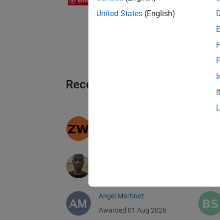
Enregistrer
United States
(English)
F
F
I
Recent Earners
I
Zhaoyi Wang
Awarded 01 Aug 2026
Imran
Awarded 01 Aug 2026
Angel Martinez
Awarded 01 Aug 2026