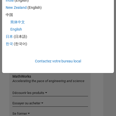
India
(English)
New Zealand
(English)
中国
简体中文
English
日本
(日本語)
한국
(한국어)
Contactez votre bureau local
MathWorks
Accelerating the pace of engineering and science
Découvrir les produits
Essayer ou acheter
Se former