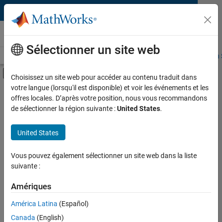
Passer au contenu
Sociétés partenaires
Sélectionner un site web
Présentation
Become a Partner
Rechercher des produits
Search 
Activer/désactiver l'affichage du menu d
Choisissez un site web pour accéder au contenu traduit dans
votre langue (lorsqu'il est disponible) et voir les événements et les
Product Type
Search Third-Party
offres locales. D’après votre position, nous vous recommandons
Products
de sélectionner la région suivante :
United States
.
Task
United States
Industry
Explore software and hardware products that
complement MATLAB and Simulink, sold and
Vous pouvez également sélectionner un site web dans la liste
supported by independent, third-party
suivante :
providers.
Amériques
América Latina
(Español)
Canada
(English)