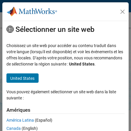
Passer au contenu
MATLAB Agentic Toolkit
Sélectionner un site web
Choisissez un site web pour accéder au contenu traduit dans
MATLAB Agentic Toolkit
votre langue (lorsqu'il est disponible) et voir les événements et les
offres locales. D’après votre position, nous vous recommandons
Apporter des capacités MATLAB fiables aux agents de
de sélectionner la région suivante :
United States
.
codage IA
United States
Télécharger sur GitHub
Vous pouvez également sélectionner un site web dans la liste
suivante :
Amériques
América Latina
(Español)
Canada
(English)
MATLAB Agentic Toolkit dote les agents de codage IA de