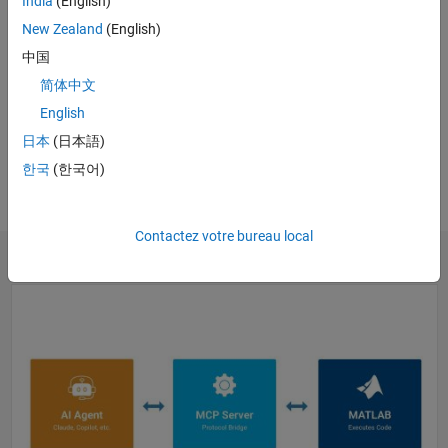
la
India
(English)
New Zealand
(English)
中国
WEBINAR
简体中文
IA générative et agentique avec
vidéo
MATLAB et Simulink pour
English
l’ingénierie
日本
(日本語)
S'inscrire
한국
(한국어)
Contactez votre bureau local