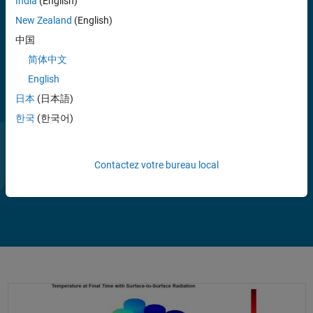
India
(English)
de chaleur par conduction pour calculer les distributions de
New Zealand
(English)
température, les flux de chaleur et les débits de chaleur à travers les
surfaces. Vous pouvez effectuer des analyses électrostatiques et
中国
magnétostatiques, et également résoudre d'autres problèmes
简体中文
standard avec des EDP personnalisées.
English
Partial Differential Equation Toolbox vous permet d'importer des
日本
(日本語)
géométries 2D et 3D à partir de données STL ou de données de
한국
(한국어)
maillage. Vous pouvez générer automatiquement des maillages avec
des éléments triangulaires et tétraédriques. Vous pouvez résoudre
des EDP avec la méthode des éléments finis et post-traiter les
Contactez votre bureau local
résultats pour les explorer et les analyser.
Regarder
La
2:14
la