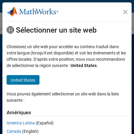
Passer au contenu
Partial Differential Equation Toolbox
Sélectionner un site web
Choisissez un site web pour accéder au contenu traduit dans
votre langue (lorsqu'il est disponible) et voir les événements et les
offres locales. D’après votre position, nous vous recommandons
de sélectionner la région suivante :
United States
.
United States
Partial Differential Equation Toolbox
Vous pouvez également sélectionner un site web dans la liste
suivante :
Résoudre des équations aux dérivées
partielles avec l'analyse par éléments finis
Amériques
América Latina
(Español)
Essayer gratuitement
Canada
(English)