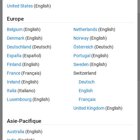
United States
(English)
Europe
Trust Center
Marques déposées
Politique de confidentialité
Belgium
(English)
Netherlands
(English)
Lutte anti-piratage
Statut des applications
Contacts locaux
Denmark
(English)
Norway
(English)
© 1994-2026 The MathWorks, Inc.
Deutschland
(Deutsch)
Österreich
(Deutsch)
España
(Español)
Portugal
(English)
Sélectionner 
France
Finland
(English)
Sweden
(English)
France
(Français)
Switzerland
Ireland
(English)
Deutsch
Italia
(Italiano)
English
Luxembourg
(English)
Français
United Kingdom
(English)
Asie-Pacifique
Australia
(English)