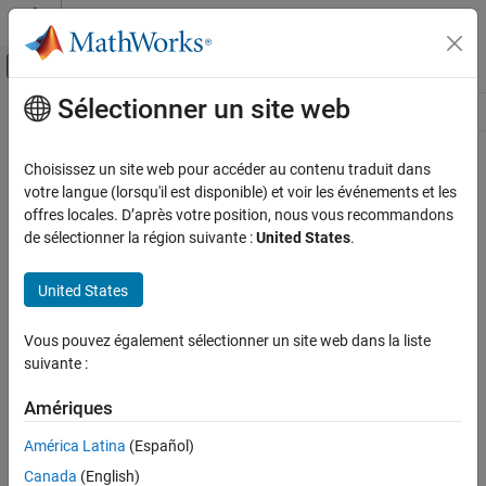
Passer au contenu
Centre d’aide MATLAB
Activer/désactiver l'affichage du menu d
Sélectionner un site web
Contenu principal
Ressource
Source
Choisissez un site web pour accéder au contenu traduit dans
votre langue (lorsqu'il est disponible) et voir les événements et les
Statut
offres locales. D’après votre position, nous vous recommandons
de sélectionner la région suivante :
United States
.
United States
Vous pouvez également sélectionner un site web dans la liste
suivante :
Amériques
América Latina
(Español)
Canada
(English)