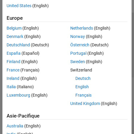
United States
(English)
Europe
Trust Center
Marques déposées
Politique de confidentialité
Belgium
(English)
Netherlands
(English)
Lutte anti-piratage
Statut des applications
Contacts locaux
Denmark
(English)
Norway
(English)
© 1994-2026 The MathWorks, Inc.
Deutschland
(Deutsch)
Österreich
(Deutsch)
España
(Español)
Portugal
(English)
Sélectionner 
France
Finland
(English)
Sweden
(English)
France
(Français)
Switzerland
Ireland
(English)
Deutsch
Italia
(Italiano)
English
Luxembourg
(English)
Français
United Kingdom
(English)
Asie-Pacifique
Australia
(English)