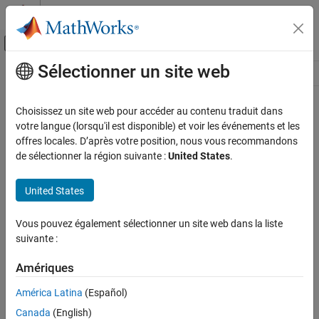
Passer au contenu
Centre d’aide MATLAB
Activer/désactiver l'affichage du menu d
Sélectionner un site web
Contenu principal
Ressource
Source
Choisissez un site web pour accéder au contenu traduit dans
votre langue (lorsqu'il est disponible) et voir les événements et les
Statut
offres locales. D’après votre position, nous vous recommandons
de sélectionner la région suivante :
United States
.
United States
Vous pouvez également sélectionner un site web dans la liste
suivante :
Amériques
América Latina
(Español)
Canada
(English)