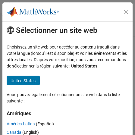
Passer au contenu
Centre d’aide MATLAB
Activer/désactiver l'affichage du menu d
Sélectionner un site web
Contenu principal
Ressource
Source
Choisissez un site web pour accéder au contenu traduit dans
votre langue (lorsqu'il est disponible) et voir les événements et les
Statut
offres locales. D’après votre position, nous vous recommandons
de sélectionner la région suivante :
United States
.
United States
Vous pouvez également sélectionner un site web dans la liste
suivante :
Amériques
América Latina
(Español)
Canada
(English)