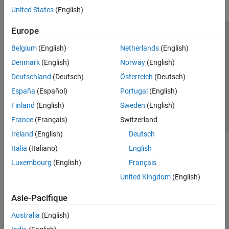
United States
(English)
Europe
Trust Center
Marques déposées
Politique de confidentialité
Belgium
(English)
Netherlands
(English)
Lutte anti-piratage
Statut des applications
Contacts locaux
Denmark
(English)
Norway
(English)
© 1994-2026 The MathWorks, Inc.
Deutschland
(Deutsch)
Österreich
(Deutsch)
España
(Español)
Portugal
(English)
Sélectionner 
France
Finland
(English)
Sweden
(English)
France
(Français)
Switzerland
Ireland
(English)
Deutsch
Italia
(Italiano)
English
Luxembourg
(English)
Français
United Kingdom
(English)
Asie-Pacifique
Australia
(English)