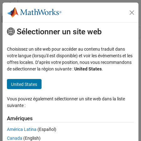
Passer au contenu
Centre d’aide MATLAB
Activer/désactiver l'affichage du menu d
Sélectionner un site web
Contenu principal
Ressource
Source
Choisissez un site web pour accéder au contenu traduit dans
votre langue (lorsqu'il est disponible) et voir les événements et les
Statut
offres locales. D’après votre position, nous vous recommandons
de sélectionner la région suivante :
United States
.
United States
Vous pouvez également sélectionner un site web dans la liste
suivante :
Amériques
América Latina
(Español)
Canada
(English)