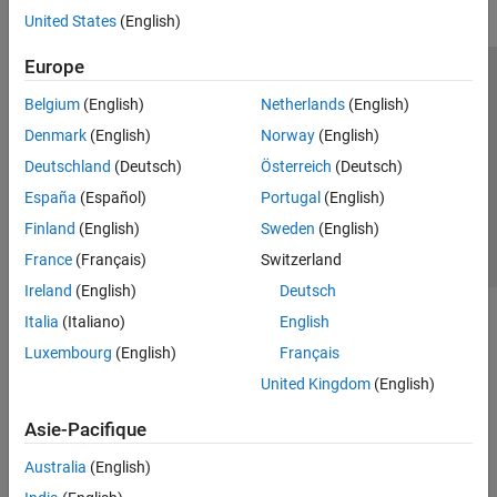
United States
(English)
Europe
Trust Center
Marques déposées
Politique de confidentialité
Belgium
(English)
Netherlands
(English)
Lutte anti-piratage
Statut des applications
Contacts locaux
Denmark
(English)
Norway
(English)
© 1994-2026 The MathWorks, Inc.
Deutschland
(Deutsch)
Österreich
(Deutsch)
España
(Español)
Portugal
(English)
Sélectionner 
France
Finland
(English)
Sweden
(English)
France
(Français)
Switzerland
Ireland
(English)
Deutsch
Italia
(Italiano)
English
Luxembourg
(English)
Français
United Kingdom
(English)
Asie-Pacifique
Australia
(English)