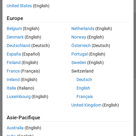
United States
(English)
Europe
Trust Center
Marques déposées
Politique de confidentialité
Belgium
(English)
Netherlands
(English)
Lutte anti-piratage
Statut des applications
Contacts locaux
Denmark
(English)
Norway
(English)
© 1994-2026 The MathWorks, Inc.
Deutschland
(Deutsch)
Österreich
(Deutsch)
España
(Español)
Portugal
(English)
Sélectionner 
France
Finland
(English)
Sweden
(English)
France
(Français)
Switzerland
Ireland
(English)
Deutsch
Italia
(Italiano)
English
Luxembourg
(English)
Français
United Kingdom
(English)
Asie-Pacifique
Australia
(English)