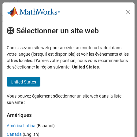
Passer au contenu
Centre d’aide MATLAB
Activer/désactiver l'affichage du menu d
Sélectionner un site web
Contenu principal
Ressource
Source
Choisissez un site web pour accéder au contenu traduit dans
votre langue (lorsqu'il est disponible) et voir les événements et les
Statut
offres locales. D’après votre position, nous vous recommandons
de sélectionner la région suivante :
United States
.
United States
Vous pouvez également sélectionner un site web dans la liste
suivante :
Amériques
América Latina
(Español)
Canada
(English)