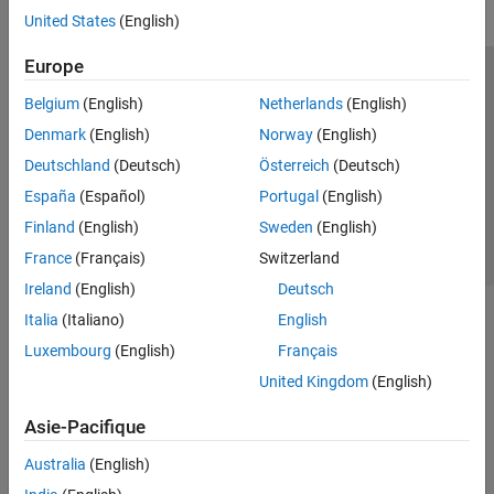
United States
(English)
Europe
Trust Center
Marques déposées
Politique de confidentialité
Belgium
(English)
Netherlands
(English)
Lutte anti-piratage
Statut des applications
Contacts locaux
Denmark
(English)
Norway
(English)
© 1994-2026 The MathWorks, Inc.
Deutschland
(Deutsch)
Österreich
(Deutsch)
España
(Español)
Portugal
(English)
Sélectionner 
France
Finland
(English)
Sweden
(English)
France
(Français)
Switzerland
Ireland
(English)
Deutsch
Italia
(Italiano)
English
Luxembourg
(English)
Français
United Kingdom
(English)
Asie-Pacifique
Australia
(English)