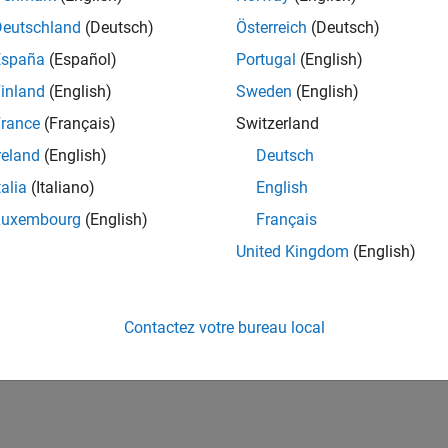
Deutschland
(Deutsch)
Österreich
(Deutsch)
España
(Español)
Portugal
(English)
inland
(English)
Sweden
(English)
rance
(Français)
Switzerland
reland
(English)
Deutsch
talia
(Italiano)
English
Luxembourg
(English)
Français
United Kingdom
(English)
Contactez votre bureau local