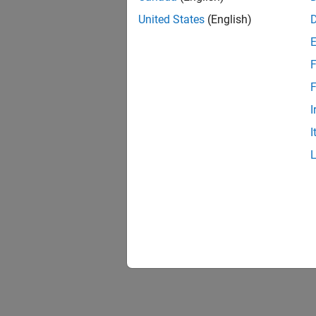
United States
(English)
F
F
I
I