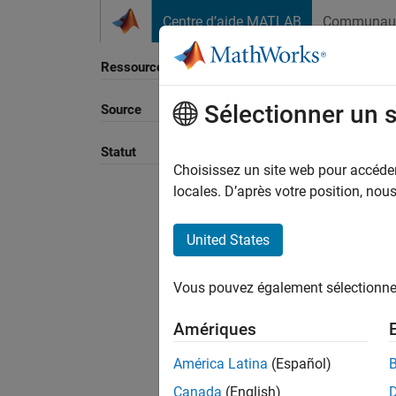
Passer au contenu
Centre d’aide MATLAB
Communau
Ressource
Sélectionner un 
Source
Statut
Choisissez un site web pour accéder 
locales. D’après votre position, no
United States
Vous pouvez également sélectionner 
Amériques
América Latina
(Español)
Canada
(English)