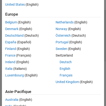
United States
(English)
Europe
Trust Center
Marques déposées
Politique de confidentialité
Belgium
(English)
Netherlands
(English)
Lutte anti-piratage
Statut des applications
Contacts locaux
Denmark
(English)
Norway
(English)
© 1994-2026 The MathWorks, Inc.
Deutschland
(Deutsch)
Österreich
(Deutsch)
España
(Español)
Portugal
(English)
Sélectionner 
France
Finland
(English)
Sweden
(English)
France
(Français)
Switzerland
Ireland
(English)
Deutsch
Italia
(Italiano)
English
Luxembourg
(English)
Français
United Kingdom
(English)
Asie-Pacifique
Australia
(English)