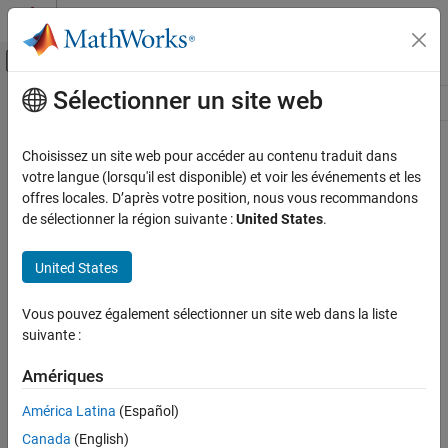
Passer au contenu
Centre d’aide MATLAB
Activer/désactiver l'affichage du menu d
Sélectionner un site web
Contenu principal
Ressource
Source
Choisissez un site web pour accéder au contenu traduit dans
votre langue (lorsqu'il est disponible) et voir les événements et les
Statut
offres locales. D’après votre position, nous vous recommandons
de sélectionner la région suivante :
United States
.
United States
Vous pouvez également sélectionner un site web dans la liste
suivante :
Amériques
América Latina
(Español)
Canada
(English)