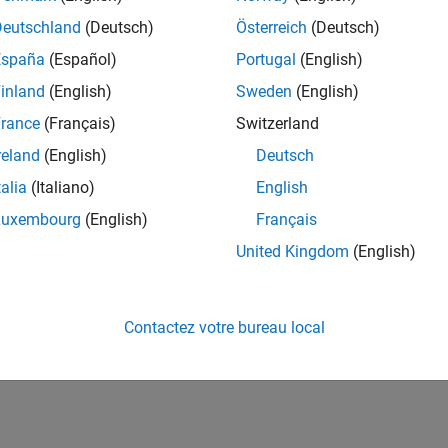
Deutschland
(Deutsch)
Österreich
(Deutsch)
España
(Español)
Portugal
(English)
inland
(English)
Sweden
(English)
rance
(Français)
Switzerland
reland
(English)
Deutsch
talia
(Italiano)
English
Luxembourg
(English)
Français
United Kingdom
(English)
Contactez votre bureau local