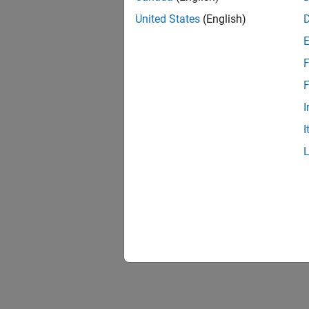
United States
(English)
F
F
I
I