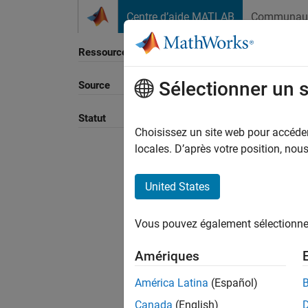
Passer au contenu
Centre d’aide MATLAB
Communau
Ressource
Sélectionner un 
Source
Statut
Choisissez un site web pour accéder 
locales. D’après votre position, no
United States
Vous pouvez également sélectionner 
Amériques
América Latina
(Español)
Canada
(English)