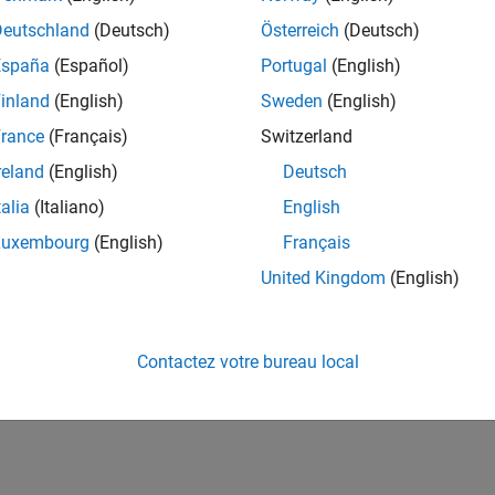
Deutschland
(Deutsch)
Österreich
(Deutsch)
España
(Español)
Portugal
(English)
inland
(English)
Sweden
(English)
rance
(Français)
Switzerland
reland
(English)
Deutsch
talia
(Italiano)
English
Luxembourg
(English)
Français
United Kingdom
(English)
Contactez votre bureau local