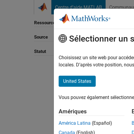
Passer au contenu
Centre d’aide MATLAB
Communau
Ressource
Sélectionner un 
Source
Statut
Choisissez un site web pour accéder 
locales. D’après votre position, no
United States
Vous pouvez également sélectionner 
Amériques
América Latina
(Español)
Canada
(English)