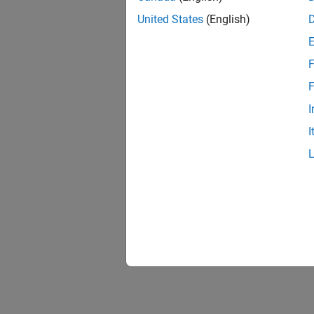
United States
(English)
F
F
I
I