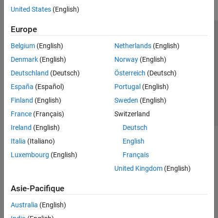
United States
(English)
Europe
Trust Center
Marques déposées
Politique de confidentialité
Belgium
(English)
Netherlands
(English)
Lutte anti-piratage
Statut des applications
Contacts locaux
Denmark
(English)
Norway
(English)
© 1994-2026 The MathWorks, Inc.
Deutschland
(Deutsch)
Österreich
(Deutsch)
España
(Español)
Portugal
(English)
Sélectionner 
France
Finland
(English)
Sweden
(English)
France
(Français)
Switzerland
Ireland
(English)
Deutsch
Italia
(Italiano)
English
Luxembourg
(English)
Français
United Kingdom
(English)
Asie-Pacifique
Australia
(English)