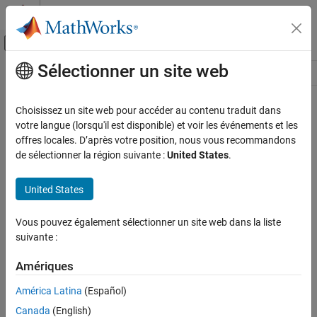
Passer au contenu
Centre d’aide MATLAB
Activer/désactiver l'affichage du menu d
Sélectionner un site web
Contenu principal
Ressource
Source
Choisissez un site web pour accéder au contenu traduit dans
votre langue (lorsqu'il est disponible) et voir les événements et les
Statut
offres locales. D’après votre position, nous vous recommandons
de sélectionner la région suivante :
United States
.
United States
Vous pouvez également sélectionner un site web dans la liste
suivante :
Amériques
América Latina
(Español)
Canada
(English)