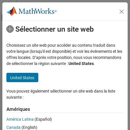
Passer au contenu
Centre d’aide MATLAB
Activer/désactiver l'affichage du menu d
Sélectionner un site web
Contenu principal
Ressource
Source
Choisissez un site web pour accéder au contenu traduit dans
votre langue (lorsqu'il est disponible) et voir les événements et les
Statut
offres locales. D’après votre position, nous vous recommandons
de sélectionner la région suivante :
United States
.
United States
Vous pouvez également sélectionner un site web dans la liste
suivante :
Amériques
América Latina
(Español)
Canada
(English)