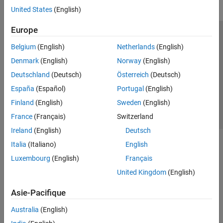
United States
(English)
Europe
Trust Center
Marques déposées
Politique de confidentialité
Belgium
(English)
Netherlands
(English)
Lutte anti-piratage
Statut des applications
Contacts locaux
Denmark
(English)
Norway
(English)
© 1994-2026 The MathWorks, Inc.
Deutschland
(Deutsch)
Österreich
(Deutsch)
España
(Español)
Portugal
(English)
Sélectionner 
France
Finland
(English)
Sweden
(English)
France
(Français)
Switzerland
Ireland
(English)
Deutsch
Italia
(Italiano)
English
Luxembourg
(English)
Français
United Kingdom
(English)
Asie-Pacifique
Australia
(English)