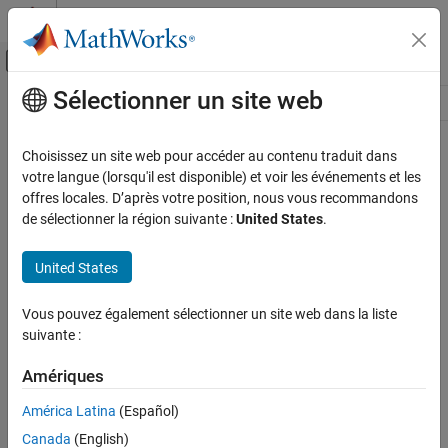
Passer au contenu
Centre d’aide MATLAB
Activer/désactiver l'affichage du menu d
Sélectionner un site web
Contenu principal
Ressource
Source
Choisissez un site web pour accéder au contenu traduit dans
votre langue (lorsqu'il est disponible) et voir les événements et les
Statut
offres locales. D’après votre position, nous vous recommandons
de sélectionner la région suivante :
United States
.
United States
Vous pouvez également sélectionner un site web dans la liste
suivante :
Amériques
América Latina
(Español)
Canada
(English)