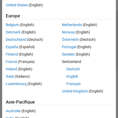
United States
(English)
Europe
Trust Center
Marques déposées
Politique de confidentialité
Belgium
(English)
Netherlands
(English)
Lutte anti-piratage
Statut des applications
Contacts locaux
Denmark
(English)
Norway
(English)
© 1994-2026 The MathWorks, Inc.
Deutschland
(Deutsch)
Österreich
(Deutsch)
España
(Español)
Portugal
(English)
Sélectionner 
France
Finland
(English)
Sweden
(English)
France
(Français)
Switzerland
Ireland
(English)
Deutsch
Italia
(Italiano)
English
Luxembourg
(English)
Français
United Kingdom
(English)
Asie-Pacifique
Australia
(English)