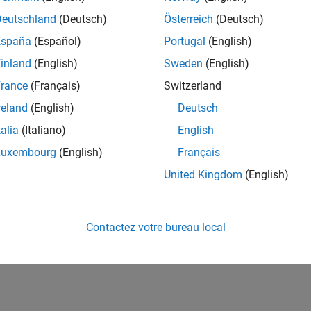
Deutschland
(Deutsch)
Österreich
(Deutsch)
España
(Español)
Portugal
(English)
inland
(English)
Sweden
(English)
rance
(Français)
Switzerland
reland
(English)
Deutsch
talia
(Italiano)
English
Luxembourg
(English)
Français
United Kingdom
(English)
Contactez votre bureau local