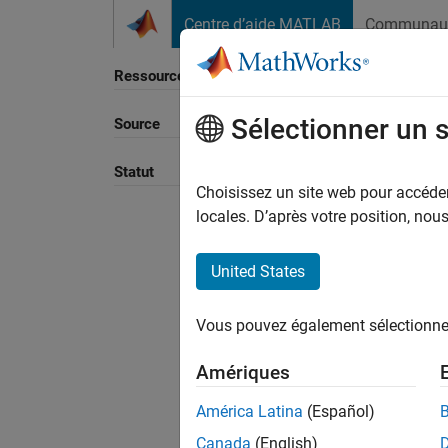
Passer au contenu
Centre d’aide MATLAB
Communau
Ressource
Sélectionner un 
Source
Statut
Choisissez un site web pour accéder 
locales. D’après votre position, no
United States
Vous pouvez également sélectionner 
Amériques
América Latina
(Español)
Canada
(English)