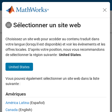
Passer au contenu
Vidéos
Sélectionner un site web
Videos Home
Search
Play
Vi
5:10
Choisissez un site web pour accéder au contenu traduit dans
votre langue (lorsqu'il est disponible) et voir les événements et les
Description
offres locales. D’après votre position, nous vous recommandons
de sélectionner la région suivante :
United States
.
Video
Automated Machine Learning
(AutoML) with MATLAB
United States
Published: 11 Aug 2020
Vous pouvez également sélectionner un site web dans la liste
suivante :
Amériques
Full Transcript
América Latina
(Español)
Related Resources
Canada
(English)