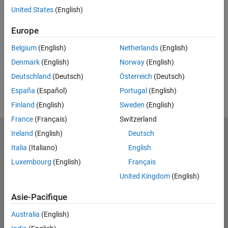
United States
(English)
Feedback
Europe
UP NEXT
Belgium
(English)
Netherlands
(English)
RELATED VIDEOS
Denmark
(English)
Norway
(English)
Deutschland
(Deutsch)
Österreich
(Deutsch)
España
(Español)
Portugal
(English)
Finland
(English)
Sweden
(English)
France
(Français)
Switzerland
Ireland
(English)
Deutsch
MathWorks
Accelerating the pace of engineering and science
Italia
(Italiano)
English
Luxembourg
(English)
Français
Découvrir les produits
United Kingdom
(English)
Essayer ou acheter
Asie-Pacifique
Se former
Australia
(English)