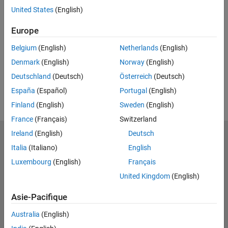
Related Resources
United States
(English)
Feedback
Europe
Belgium
(English)
Netherlands
(English)
UP NEXT
Denmark
(English)
Norway
(English)
RELATED VIDEOS
Deutschland
(Deutsch)
Österreich
(Deutsch)
View more related videos
España
(Español)
Portugal
(English)
Finland
(English)
Sweden
(English)
France
(Français)
Switzerland
Ireland
(English)
Deutsch
MathWorks
Italia
(Italiano)
English
Accelerating the pace of engineering and science
Luxembourg
(English)
Français
Découvrir les produits
United Kingdom
(English)
Essayer ou acheter
Asie-Pacifique
Se former
Australia
(English)