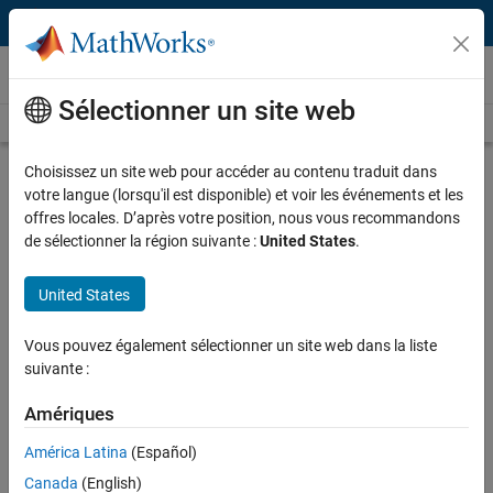
Passer au contenu
Vidéos
Sélectionner un site web
Videos Home
Search
Play
Vi
14:49
Choisissez un site web pour accéder au contenu traduit dans
votre langue (lorsqu'il est disponible) et voir les événements et les
Description
offres locales. D’après votre position, nous vous recommandons
de sélectionner la région suivante :
United States
.
Video
Effective Model-Based
Development Strategies for ASPICE
United States
and Safety Compliance
Vous pouvez également sélectionner un site web dans la liste
Published: 30 May 2022
suivante :
Amériques
Full Transcript
América Latina
(Español)
Canada
(English)