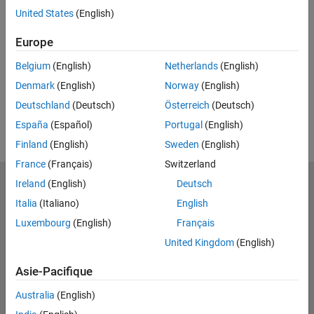
United States
(English)
Feedback
Europe
UP NEXT
Belgium
(English)
Netherlands
(English)
RELATED VIDEOS
Denmark
(English)
Norway
(English)
View more related videos
Deutschland
(Deutsch)
Österreich
(Deutsch)
España
(Español)
Portugal
(English)
Finland
(English)
Sweden
(English)
France
(Français)
Switzerland
Ireland
(English)
Deutsch
MathWorks
Accelerating the pace of engineering and science
Italia
(Italiano)
English
Luxembourg
(English)
Français
Découvrir les produits
United Kingdom
(English)
Essayer ou acheter
Asie-Pacifique
Se former
Australia
(English)