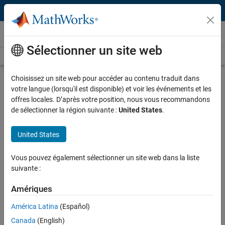
Passer au contenu
Vidéos
Sélectionner un site web
Videos Home
Search
Play
Vi
38:49
Choisissez un site web pour accéder au contenu traduit dans
votre langue (lorsqu'il est disponible) et voir les événements et les
Description
offres locales. D’après votre position, nous vous recommandons
de sélectionner la région suivante :
United States
.
Video
Electric Aircraft Modeling and
Simulation
United States
Published: 29 Jul 2020
Vous pouvez également sélectionner un site web dans la liste
suivante :
Amériques
Full Transcript
América Latina
(Español)
Related Resources
Canada
(English)