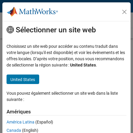
Passer au contenu
Vidéos
Sélectionner un site web
Videos Home
Search
Play
Vi
28:07
Choisissez un site web pour accéder au contenu traduit dans
votre langue (lorsqu'il est disponible) et voir les événements et les
Description
offres locales. D’après votre position, nous vous recommandons
de sélectionner la région suivante :
United States
.
Video
Embracing Technical Computing
Trends with MATLAB: Accelerating
United States
the Pace of Engineering and
Vous pouvez également sélectionner un site web dans la liste
Science
suivante :
Recorded: 26 Mar 2014
Amériques
América Latina
(Español)
Related Resources
Canada
(English)