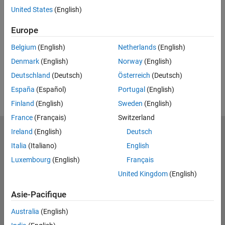
United States
(English)
Feedback
Europe
UP NEXT
Belgium
(English)
Netherlands
(English)
RELATED VIDEOS
Denmark
(English)
Norway
(English)
View more related videos
Deutschland
(Deutsch)
Österreich
(Deutsch)
España
(Español)
Portugal
(English)
Finland
(English)
Sweden
(English)
France
(Français)
Switzerland
Ireland
(English)
Deutsch
MathWorks
Accelerating the pace of engineering and science
Italia
(Italiano)
English
Luxembourg
(English)
Français
Découvrir les produits
United Kingdom
(English)
Essayer ou acheter
Asie-Pacifique
Se former
Australia
(English)