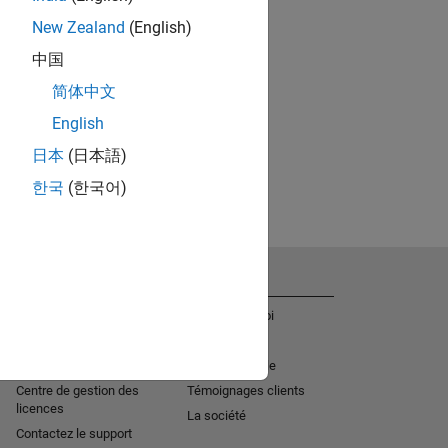
New Zealand
(English)
中国
简体中文
English
日本
(日本語)
한국
(한국어)
Obtenir de l'aide
La société
Aide à l'installation
Offres d'emploi
MATLAB Answers
Actualités
Services de consulting
Mission sociale
Centre de gestion des
Témoignages clients
licences
La société
Contactez le support