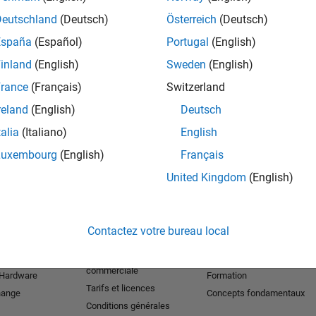
Deutschland
(Deutsch)
Österreich
(Deutsch)
España
(Español)
Portugal
(English)
inland
(English)
Sweden
(English)
m based on MATLAB
rance
(Français)
Switzerland
ification
reland
(English)
Deutsch
ndustry
talia
(Italiano)
English
Luxembourg
(English)
Français
United Kingdom
(English)
r les produits
Essayer ou acheter
Se former
Téléchargements
Documentation
Contactez votre bureau local
Version d'essai
Tutoriels
étudiante
Contacter l’équipe
Exemples
commerciale
 Hardware
Formation
Tarifs et licences
hange
Concepts fondamentaux
Conditions générales