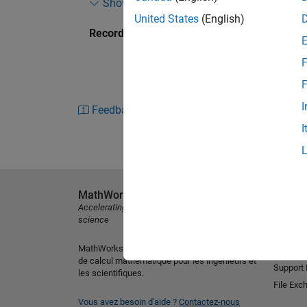
Show more
education.
United States
(English)
Recorded: 1 Aug 2013
Topics include:
F
Best practices in developing curriculu
F
Leveraging classroom resources and gam
I
Feedback
Using MATLAB to bridge education and i
I
MathWorks
Découvri
Accelerating the pace of engineering and
MATLAB
science
Simulink
MathWorks est le leader mondial des logiciels
Version 
de calcul mathématique pour les ingénieurs et
Support
les scientifiques.
File Exc
Vous avez besoin d'aide ?
Contactez-nous