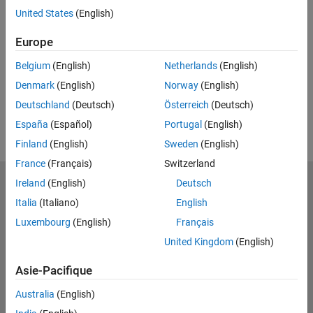
United States
(English)
下一个
相关视频
Europe
Belgium
(English)
Netherlands
(English)
Denmark
(English)
Norway
(English)
Deutschland
(Deutsch)
Österreich
(Deutsch)
España
(Español)
Portugal
(English)
Finland
(English)
Sweden
(English)
France
(Français)
Switzerland
Ireland
(English)
Deutsch
MathWorks
Accelerating the pace of engineering and science
Italia
(Italiano)
English
Luxembourg
(English)
Français
Découvrir les produits
United Kingdom
(English)
Essayer ou acheter
Asie-Pacifique
Se former
Australia
(English)