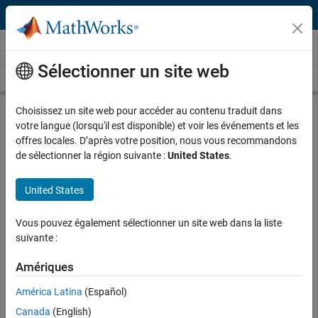
Passer au contenu
Vidéos
Sélectionner un site web
视频首页
搜索
播
视
9:58
Choisissez un site web pour accéder au contenu traduit dans
votre langue (lorsqu'il est disponible) et voir les événements et les
描述
offres locales. D’après votre position, nous vous recommandons
de sélectionner la région suivante :
United States
.
放
基于MATLAB/Simulink平台的汽油
机电控系统开发流程介绍
United States
录制日期: 2015 年 6 月 18 日
Vous pouvez également sélectionner un site web dans la liste
视
suivante :
Amériques
相关资源
América Latina
(Español)
频
反馈
Canada
(English)