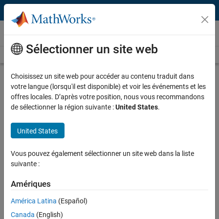
Passer au contenu
Vidéos
Sélectionner un site web
Videos Home
Search
Play
Vi
4:28
Choisissez un site web pour accéder au contenu traduit dans
votre langue (lorsqu'il est disponible) et voir les événements et les
Description
offres locales. D’après votre position, nous vous recommandons
de sélectionner la région suivante :
United States
.
Video
Getting Started with Machine
Learning | Introduction to Machine
United States
Learning, Part 4
Vous pouvez également sélectionner un site web dans la liste
From the series:
Introduction to Machine Learning
suivante :
Amériques
Published: 6 Dec 2018
América Latina
(Español)
Canada
(English)