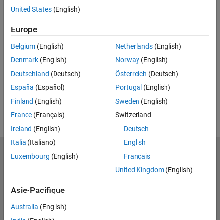
Full Transcript
United States
(English)
Related Resources
Europe
Belgium
(English)
Netherlands
(English)
Feedback
Denmark
(English)
Norway
(English)
UP NEXT
Deutschland
(Deutsch)
Österreich
(Deutsch)
RELATED VIDEOS
España
(Español)
Portugal
(English)
View more related videos
Finland
(English)
Sweden
(English)
France
(Français)
Switzerland
Ireland
(English)
Deutsch
Italia
(Italiano)
English
MathWorks
Luxembourg
(English)
Français
Accelerating the pace of engineering and science
United Kingdom
(English)
Découvrir les produits
Asie-Pacifique
Essayer ou acheter
Australia
(English)