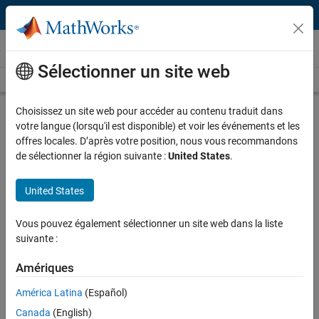
Passer au contenu
Vidéos
Sélectionner un site web
Videos Home
Search
Play
Vi
12:58
Choisissez un site web pour accéder au contenu traduit dans
votre langue (lorsqu'il est disponible) et voir les événements et les
Description
offres locales. D’après votre position, nous vous recommandons
de sélectionner la région suivante :
United States
.
Video
MATLAB Grader Overview
United States
Published: 26 Jul 2018
Vous pouvez également sélectionner un site web dans la liste
suivante :
Full Transcript
Amériques
Related Resources
América Latina
(Español)
Canada
(English)