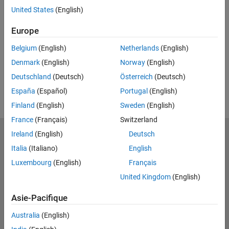
Feedback
United States
(English)
UP NEXT
Europe
RELATED VIDEOS
Belgium
(English)
Netherlands
(English)
View more related videos
Denmark
(English)
Norway
(English)
Deutschland
(Deutsch)
Österreich
(Deutsch)
España
(Español)
Portugal
(English)
Finland
(English)
Sweden
(English)
France
(Français)
Switzerland
Ireland
(English)
Deutsch
MathWorks
Accelerating the pace of engineering and science
Italia
(Italiano)
English
Luxembourg
(English)
Français
Découvrir les produits
United Kingdom
(English)
Essayer ou acheter
Asie-Pacifique
Se former
Australia
(English)