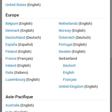
United States
(English)
Feedback
Europe
UP NEXT
Belgium
(English)
Netherlands
(English)
RELATED VIDEOS
Denmark
(English)
Norway
(English)
Deutschland
(Deutsch)
Österreich
(Deutsch)
España
(Español)
Portugal
(English)
Finland
(English)
Sweden
(English)
France
(Français)
Switzerland
Ireland
(English)
Deutsch
MathWorks
Accelerating the pace of engineering and science
Italia
(Italiano)
English
Luxembourg
(English)
Français
Découvrir les produits
United Kingdom
(English)
Essayer ou acheter
Asie-Pacifique
Se former
Australia
(English)