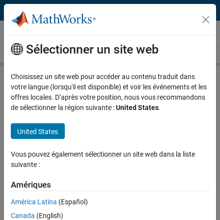
Passer au contenu
Vidéos
Sélectionner un site web
Videos Home
Search
Play
Vi
38:17
Choisissez un site web pour accéder au contenu traduit dans
votre langue (lorsqu'il est disponible) et voir les événements et les
Description
offres locales. D’après votre position, nous vous recommandons
de sélectionner la région suivante :
United States
.
Video
Medical Image AI Analytics with
NVIDIA Holoscan
United States
Published: 30 Oct 2024
Vous pouvez également sélectionner un site web dans la liste
suivante :
Amériques
Full Transcript
América Latina
(Español)
Related Resources
Canada
(English)