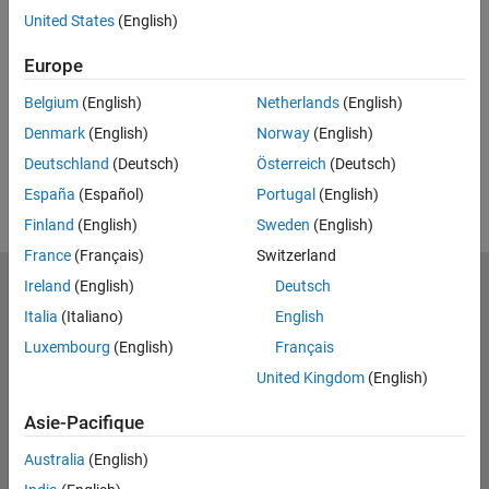
Feedback
United States
(English)
UP NEXT
Europe
RELATED VIDEOS
Belgium
(English)
Netherlands
(English)
View more related videos
Denmark
(English)
Norway
(English)
Deutschland
(Deutsch)
Österreich
(Deutsch)
España
(Español)
Portugal
(English)
Finland
(English)
Sweden
(English)
France
(Français)
Switzerland
Ireland
(English)
Deutsch
MathWorks
Accelerating the pace of engineering and science
Italia
(Italiano)
English
Luxembourg
(English)
Français
Découvrir les produits
United Kingdom
(English)
Essayer ou acheter
Asie-Pacifique
Se former
Australia
(English)