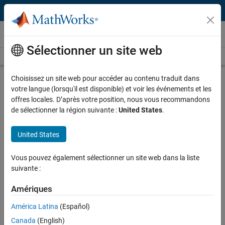
Passer au contenu
Vidéos
Sélectionner un site web
Videos Home
Search
Play
Vi
25:23
Choisissez un site web pour accéder au contenu traduit dans
votre langue (lorsqu'il est disponible) et voir les événements et les
Description
offres locales. D’après votre position, nous vous recommandons
de sélectionner la région suivante :
United States
.
Video
Microgrid Design with Simscape
United States
Recorded: 10 May 2024
Vous pouvez également sélectionner un site web dans la liste
suivante :
Full Transcript
Amériques
Related Resources
América Latina
(Español)
Canada
(English)