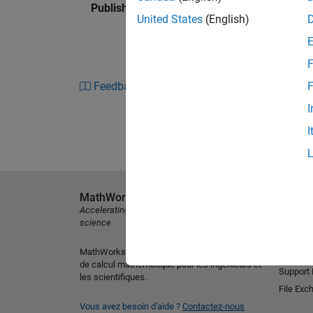
Published: 6 Apr 2020
United States
(English)
F
Feedback
F
I
I
MathWorks
Découvri
Accelerating the pace of engineering and
MATLAB
science
Simulink
MathWorks est le leader mondial des logiciels
Version 
de calcul mathématique pour les ingénieurs et
Support
les scientifiques.
File Exc
Vous avez besoin d'aide ?
Contactez-nous