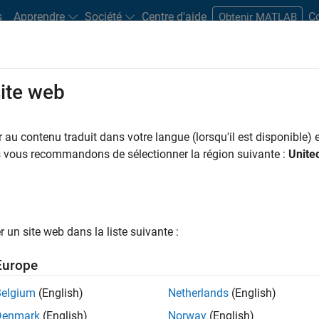
s
Apprendre
Société
Centre d'aide
C
Obtenir MATLAB
site web
Play
Video l
2:08
au contenu traduit dans votre langue (lorsqu'il est disponible) e
sources
us vous recommandons de sélectionner la région suivante :
Unite
Video
h MATLAB and Simulink
®
Simulink
to easily try out new ideas, expose design
un site web dans la liste suivante :
code generation to speed up the overall development
Europe
Belgium
(English)
Netherlands
(English)
Denmark
(English)
Norway
(English)