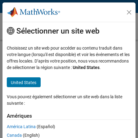
Passer au contenu
Vidéos
Sélectionner un site web
Videos Home
Search
Play
Vi
9:00
Choisissez un site web pour accéder au contenu traduit dans
votre langue (lorsqu'il est disponible) et voir les événements et les
Description
offres locales. D’après votre position, nous vous recommandons
de sélectionner la région suivante :
United States
.
Video
OR Simulation for Mission Planning
United States
Published: 3 Jan 2012
Vous pouvez également sélectionner un site web dans la liste
suivante :
Related Resources
Amériques
Feedback
América Latina
(Español)
Canada
(English)
UP NEXT