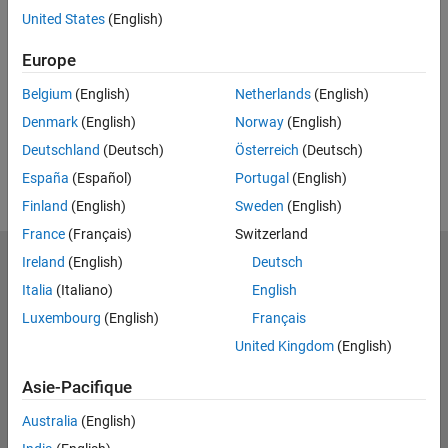
United States
(English)
RELATED VIDEOS
View more related videos
Europe
Belgium
(English)
Netherlands
(English)
Denmark
(English)
Norway
(English)
Deutschland
(Deutsch)
Österreich
(Deutsch)
España
(Español)
Portugal
(English)
Finland
(English)
Sweden
(English)
France
(Français)
Switzerland
Ireland
(English)
Deutsch
MathWorks
Accelerating the pace of engineering and science
Italia
(Italiano)
English
Luxembourg
(English)
Français
Découvrir les produits
United Kingdom
(English)
Essayer ou acheter
Asie-Pacifique
Se former
Australia
(English)