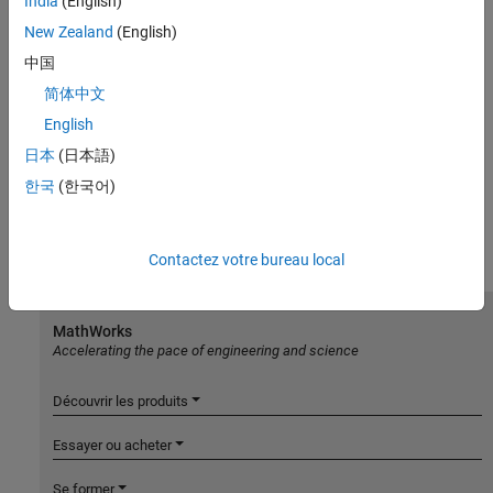
India
(English)
New Zealand
(English)
中国
简体中文
English
日本
(日本語)
한국
(한국어)
Contactez votre bureau local
MathWorks
Accelerating the pace of engineering and science
Découvrir les produits
Essayer ou acheter
Se former