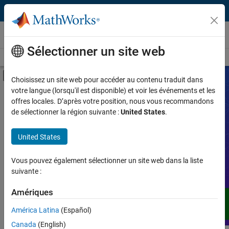
Passer au contenu
Vidéos
Sélectionner un site web
Vidéos
Recherche
Activer/désactiver l'affichage du menu d
Choisissez un site web pour accéder au contenu traduit dans
votre langue (lorsqu'il est disponible) et voir les événements et les
Produit
Vidéos
offres locales. D’après votre position, nous vous recommandons
de sélectionner la région suivante :
United States
.
Type de vidéo
Développez votre compréhension de
United States
MATLAB, Simulink et d'autres produits,
Fonctionnalité
services et solutions de MathWorks,
grâce à des démonstrations, des
Vous pouvez également sélectionner un site web dans la liste
Application
tutoriels, des témoignages d'utilisateurs,
suivante :
des webinaires et bien plus encore.
Langue
Amériques
América Latina
(Español)
Canada
(English)