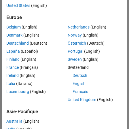
United States
(English)
Contenu principal
Recherche
Europe
Rech
Belgium
(English)
Netherlands
(English)
Trier par
Denmark
(English)
Norway
(English)
Deutschland
(Deutsch)
Österreich
(Deutsch)
España
(Español)
Portugal
(English)
Finland
(English)
Sweden
(English)
France
(Français)
Switzerland
Ireland
(English)
Deutsch
Italia
(Italiano)
English
Luxembourg
(English)
Français
United Kingdom
(English)
Asie-Pacifique
Australia
(English)