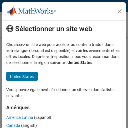
Passer au contenu
Vidéos
Sélectionner un site web
Videos Home
Search
Play
Vi
1:56
Choisissez un site web pour accéder au contenu traduit dans
votre langue (lorsqu'il est disponible) et voir les événements et les
Description
offres locales. D’après votre position, nous vous recommandons
de sélectionner la région suivante :
United States
.
Video
What Is Simulink PLC Coder?
United States
Published: 14 Aug 2011
Vous pouvez également sélectionner un site web dans la liste
suivante :
Full Transcript
Amériques
Related Resources
América Latina
(Español)
Canada
(English)