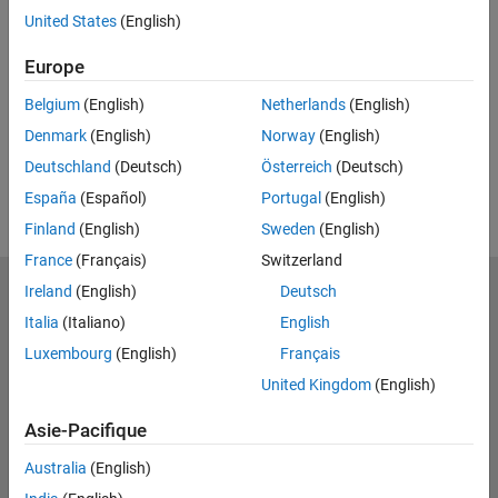
Feedback
United States
(English)
RELATED VIDEOS
Europe
View more related videos
Belgium
(English)
Netherlands
(English)
Denmark
(English)
Norway
(English)
Deutschland
(Deutsch)
Österreich
(Deutsch)
España
(Español)
Portugal
(English)
Finland
(English)
Sweden
(English)
France
(Français)
Switzerland
Ireland
(English)
Deutsch
MathWorks
Accelerating the pace of engineering and science
Italia
(Italiano)
English
Luxembourg
(English)
Français
Découvrir les produits
United Kingdom
(English)
Essayer ou acheter
Asie-Pacifique
Se former
Australia
(English)