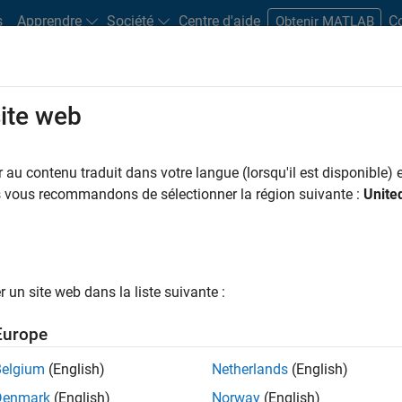
s
Apprendre
Société
Centre d'aide
C
Obtenir MATLAB
site web
Play
Video 
19:57
au contenu traduit dans votre langue (lorsqu'il est disponible) e
us vous recommandons de sélectionner la région suivante :
Unite
Video
sign According to Automotive
ks Toolchain
un site web dans la liste suivante :
Europe
nt of electronic control units of Robert Bosch
he large amounts of projects and customer-driven
Belgium
(English)
Netherlands
(English)
d efforts in the creation of system architectural design
Denmark
(English)
Norway
(English)