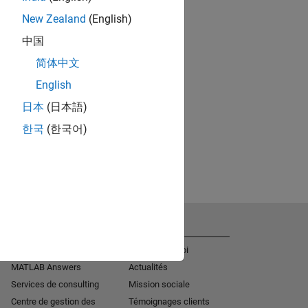
New Zealand
(English)
中国
简体中文
English
日本
(日本語)
한국
(한국어)
Obtenir de l'aide
La société
Aide à l'installation
Offres d'emploi
MATLAB Answers
Actualités
Services de consulting
Mission sociale
Centre de gestion des
Témoignages clients