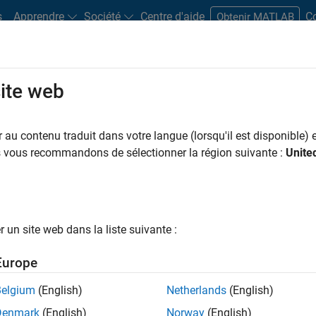
s
Apprendre
Société
Centre d'aide
C
Obtenir MATLAB
site web
Play
Video l
7:11
au contenu traduit dans votre langue (lorsqu'il est disponible) e
us vous recommandons de sélectionner la région suivante :
Unite
Video
lice Plots | Volume
un site web dans la liste suivante :
torials blog.)
Europe
Belgium
(English)
Netherlands
(English)
Denmark
(English)
Norway
(English)