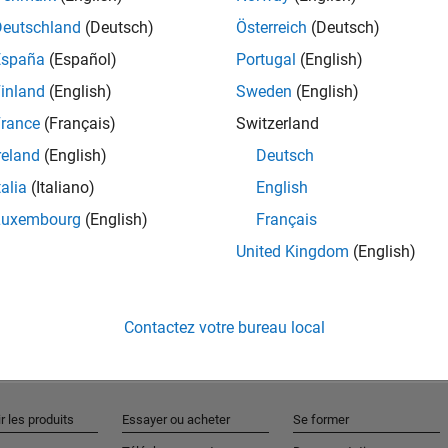
Deutschland
(Deutsch)
Österreich
(Deutsch)
España
(Español)
Portugal
(English)
inland
(English)
Sweden
(English)
rance
(Français)
Switzerland
reland
(English)
Deutsch
RELATED INFORMATION
talia
(Italiano)
English
MATLAB Video Blog
Luxembourg
(English)
Français
United Kingdom
(English)
Contactez votre bureau local
r les produits
Essayer ou acheter
Se former