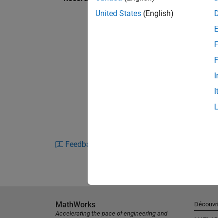
United States
(English)
F
F
I
I
Feedback
MathWorks
Découvri
Accelerating the pace of engineering and