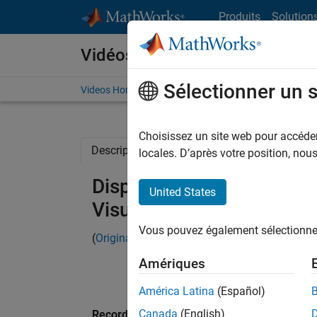
Passer au contenu
Produits
Solution
Vidéos
Sélectionner un 
Videos Home
Search
Choisissez un site web pour accéder 
Description
Related Resources
locales. D’après votre position, no
Display of Scatter3 and S
United States
Visualization, Part 3
Vous pouvez également sélectionner 
(
Originally posted
on Doug's MATLAB Video Tu
Amériques
América Latina
(Español)
Canada
(English)
Recorded: 6 Nov 2009