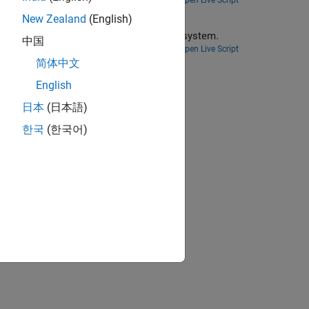
Open Live Script
New Zealand
(English)
Train a deep Q-network (DQN) reinforcement learning agent for beam selection in a 5G new radio communications system.
中国
Open Live Script
简体中文
ion?
English
日本
(日本語)
한국
(한국어)