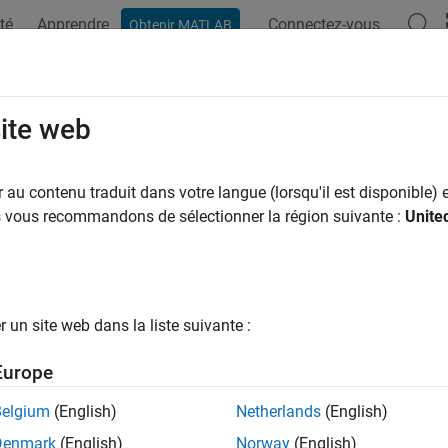
té
Apprendre
Connectez-vous
Obtenir MATLAB
ation
Examples
Functions
Blocks
Apps
Videos
m Management
site web
 beam management
au contenu traduit dans votre langue (lorsqu'il est disponible) e
examples demonstrate AI techniques to optimize beam selecti
us vous recommandons de sélectionner la région suivante :
Unite
ured Examples
ate Training Data for NR SSB Temporal-Domain Beam Pr
un site web dans la liste suivante :
025a
Europe
 Network for Beam Selection
l network to reduce overhead in the beam selection task by using the location of the receiver ra
Belgium
(English)
Netherlands
(English)
ge of the communication channels.
Denmark
(English)
Norway
(English)