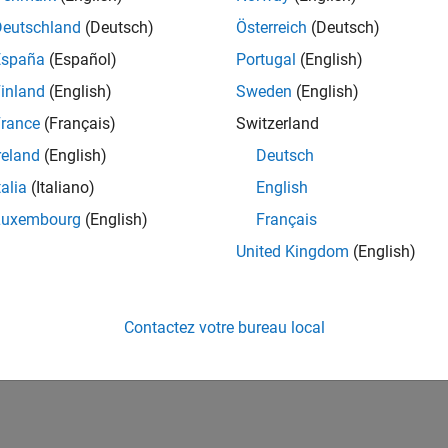
022b
DQN Agent for Beam Selection
Deutschland
(Deutsch)
Österreich
(Deutsch)
España
(Español)
Portugal
(English)
022b
inland
(English)
Sweden
(English)
How useful was this informat
rance
(Français)
Switzerland
reland
(English)
Deutsch
talia
(Italiano)
English
Luxembourg
(English)
Français
United Kingdom
(English)
Contactez votre bureau local