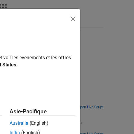
Answers
t voir les événements et les offres
on and management.
d States
.
ediction
Simulate 2-D trajectories within an UMa scenario, then calculate the optimal beam pair along the trajectory.
Open Live Script
Asie-Pacifique
ther than
Australia
(English)
India
(English)