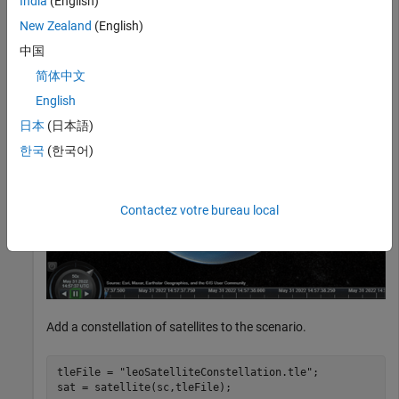
India
(English)
New Zealand
(English)
中国
简体中文
English
日本
(日本語)
한국
(한국어)
Contactez votre bureau local
Add a constellation of satellites to the scenario.
tleFile = 
"leoSatelliteConstellation.tle"
;

sat = satellite(sc,tleFile);