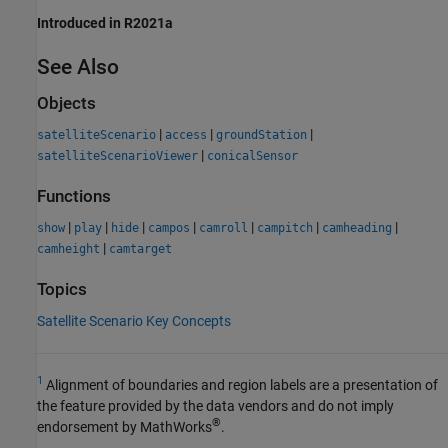
Introduced in R2021a
See Also
Objects
|
|
|
satelliteScenario
access
groundStation
|
satelliteScenarioViewer
conicalSensor
Functions
|
|
|
|
|
|
|
show
play
hide
campos
camroll
campitch
camheading
|
camheight
camtarget
Topics
Satellite Scenario Key Concepts
1
Alignment of boundaries and region labels are a presentation of
the feature provided by the data vendors and do not imply
®
endorsement by MathWorks
.