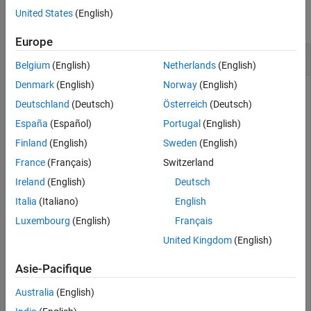
United States
(English)
collapse all
Europe
Show All Hidden Satellite Scenario Objects
Belgium
(English)
Netherlands
(English)
Denmark
(English)
Norway
(English)
Deutschland
(Deutsch)
Österreich
(Deutsch)
Create a satellite scenario object.
España
(Español)
Portugal
(English)
Finland
(English)
Sweden
(English)
sc = satelliteScenario;
France
(Français)
Switzerland
Ireland
(English)
Deutsch
Specify not to automatically show scenario entities in an open
Satellite Scenario Viewer.
Italia
(Italiano)
English
Luxembourg
(English)
Français
sc.AutoShow = false;
United Kingdom
(English)
Asie-Pacifique
Launch the Satellite Scenario Viewer.
Australia
(English)
v = satelliteScenarioViewer(sc);